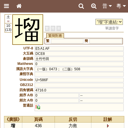
普
粵
土
塯
32
10
繁
簡
港
單讀音字
(13)
繁簡對應
繁
簡
UTF-8
E5 A1 AF
大五碼
DCE8
倉頡碼
土竹竹田
Matthews
0
漢語大字典
（一版）0473；（二版）508
康熙字典
Unicode
U+586F
GB2312
四角號碼
4716.0
頻序 A/B
0
--
頻次 A/B
0
--
普通話
l
i
《廣韻》
頁碼
反切
註解
塯
436
力救