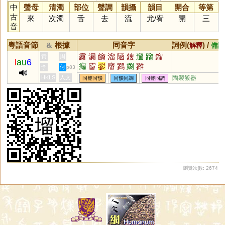
中
聲母
清濁
部位
聲調
韻攝
韻目
開合
等第
古
來
次濁
舌
去
流
尤
/
宥
開
三
音
粵語音節
根據
同音字
詞例(
) /
&
解釋
備註
露
漏
餾
溜
陋
鏤
遛
蹓
鎦
黃
周
l
au
6
瘺
霤
翏
廇
鷚
嬼
雡
李
何
p83
HKLS
人文
陶製飯器
同聲同韻
同韻同調
同聲同調
瀏覽次數: 2674