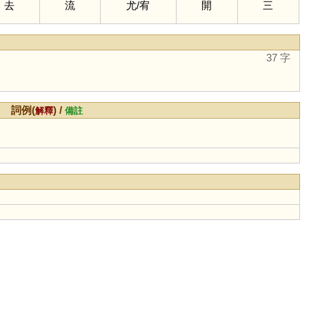
去
流
尤
/
宥
開
三
37 字
詞例(
) /
解釋
備註