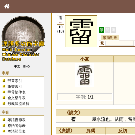
雨
霤
173
10
繁
簡
港
(18)
繁簡對應
繁
小篆
中文
ENG
字形
部首索引
筆畫索引
甲骨部件表
字例:
1/1
金文部件表
形義源流通解
字音
《說文》
霤
屋水流也。从雨，留
粵語音節表
粵語聲母表
《廣韻》
頁碼
反切
粵語韻母表