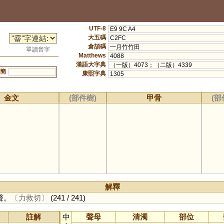
UTF-8
E9 9C A4
大五碼
C2FC
倉頡碼
一月竹竹田
單讀音字
Matthews
4088
漢語大字典
（一版）4073；（二版）4339
簡
康熙字典
1305
金文
(部件樹)
甲骨
(部
解釋
聲。
〔力救切〕
(241 / 241)
註解
中
聲母
清濁
部位