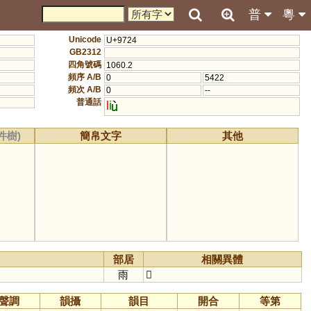
普
粵
Unicode
U+9724
GB2312
四角號碼
1060.2
頻序 A/B
0
5422
頻次 A/B
0
--
普通話
l
i
件樹)
簡帛文字
其他
部居
相關異體
雨
𩅸
聲調
韻攝
韻目
開合
等第