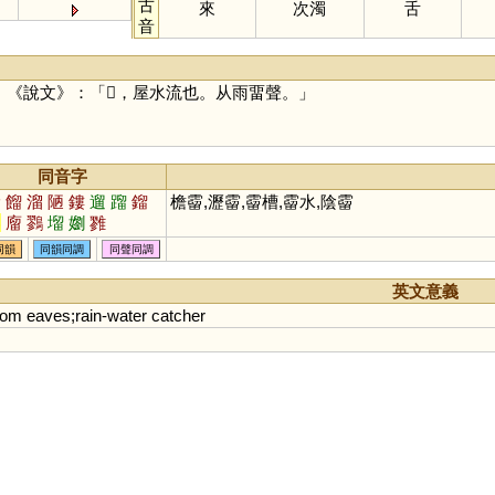
古
來
次濁
舌
音
《說文》：「𩅸，屋水流也。从雨畱聲。」
同音字
漏
餾
溜
陋
鏤
遛
蹓
鎦
檐霤,瀝霤,霤槽,霤水,陰霤
翏
廇
鷚
塯
嬼
雡
同韻
同韻同調
同聲同調
英文意義
rom
eaves
;
rain
-
water
catcher