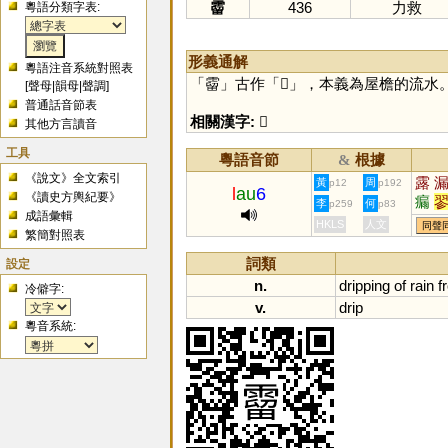
霤
436
力救
粵語分類字表:
形義通解
粵語注音系統對照表
「
霤
」古作「
𩅸
」，本義為屋檐的流水。
[
聲母
|
韻母
|
聲調
]
普通話音節表
相關漢字:
𩅸
其他方言讀音
工具
粵語音節
根據
&
《說文》全文索引
露
黃
周
p12
p192
l
au
6
《讀史方輿紀要》
瘺
李
何
p259
p83
成語彙輯
HKLS
人文
同聲
繁簡對照表
詞類
設定
n.
dripping
of
rain
f
冷僻字:
v.
drip
粵音系統: