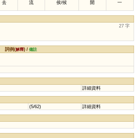
去
流
侯
/
候
開
一
27 字
詞例(
) /
解釋
備註
詳細資料
(5/62)
詳細資料