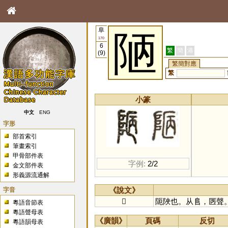
阜
陋
170
6
繁
簡
港
(9)
繁簡對應
繁
小篆
中文
ENG
字形
部首索引
筆畫索引
甲骨部件表
字例:
2/2
金文部件表
形義源流通解
字音
《說文》
𨹟
阨陜也。从𨸏，㔷聲
粵語音節表
粵語聲母表
《廣韻》
頁碼
反切
粵語韻母表