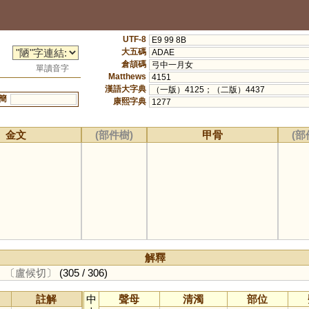
UTF-8
E9 99 8B
大五碼
ADAE
倉頡碼
弓中一月女
單讀音字
Matthews
4151
漢語大字典
（一版）4125；（二版）4437
簡
康熙字典
1277
金文
(部件樹)
甲骨
(部
解釋
。
〔盧候切〕
(305 / 306)
註解
中
聲母
清濁
部位