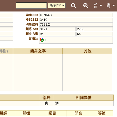
普
粵
Unicode
U+964B
GB2312
3410
四角號碼
7121.2
頻序 A/B
3121
2700
頻次 A/B
95
66
普通話
l
u
件樹)
簡帛文字
其他
部居
相關異體
𨸏
陋
聲調
韻攝
韻目
開合
等第