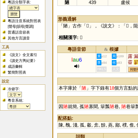
陋
439
盧候
粵語分類字表:
形義通解
粵語注音系統對照表
「
陋
」古作「
𨹟
」，《說文》：「𨹟，阨
[
聲母
|
韻母
|
聲調
]
普通話音節表
相關漢字:
𨹟
其他方言讀音
工具
粵語音節
根據
&
《說文》全文索引
露
黃
周
p12
p189
l
au
6
《讀史方輿紀要》
霤
李
何
p94
p83
成語彙輯
HKLS
人文
同聲
繁簡對照表
設定
本字庫於「
陋
」字下錄有
18
個方言點的
冷僻字:
粵音系統:
因
陋
就簡, 孤
陋
寡聞, 簞瓢
陋
巷,
陋
巷簞瓢
配搭點:
陳
,
醜
,
淺
,
孤
,
觳
,
弇
,
黭
,
蕘
,
鄙
,
樸
,
倠
,
詞類