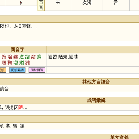
古
來
次濁
舌
音
陜也。从𨸏㔷聲。」
同音字
漏
餾
溜
鏤
遛
蹓
鎦
瘺
陋習,陋規,陋巷
翏
廇
鷚
塯
嬼
雡
同韻
同韻同調
同聲同調
其他方言讀音
讀音
成語彙輯
, 明揚仄
陋
…
僿
,
窐
,
習
,
譾
英文意義