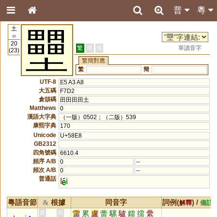
普
粵
土
壨
32
20
繁
簡
港
單讀音字
(23)
繁簡對應
繁
簡
UTF-8
E5 A3 A8
大五碼
F7D2
倉頡碼
田田田田土
Matthews
0
漢語大字典
（一版）0502；（二版）539
康熙字典
170
Unicode
U+58E8
GB2312
四角號碼
6610.4
頻序 A/B
0
--
頻次 A/B
0
--
普通話
l
i
粵語音節
根據
同音字
詞例(
) /
&
解釋
備註
雷
累
盧
蕾
騾
驢
鐳
擂
纍
黃
周