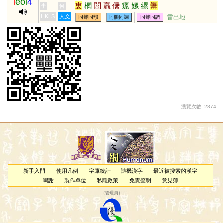
l
eoi
4
婁
櫚
閭
羸
儽
瘰
嫘
縲
罍
李
何
櫑
瓃
膢
蔂
虆
欙
轠
蘲
藘
HKLS
人文
雷出地
同聲同韻
同韻同調
同聲同調
檑
畾
氀
樏
瀏覽次數: 2874
新手入門
使用凡例
字庫統計
隨機漢字
最近被搜索的漢字
鳴謝
製作單位
私隱政策
免責聲明
意見簿
（
管理員
）