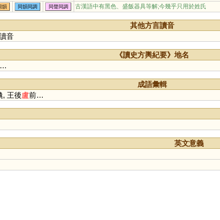
鐒
櫨
嶗
纑
艫
獹
簩
攎
古漢語中有黑色、盛飯器具等解;今幾乎只用於姓氏
同韻
同韻同調
同聲同調
嚧
簝
蠦
罏
籚
謱
蟧
僗
浶
鑪
其他方言讀音
讀音
《讀史方輿紀要》地名
…
成語彙輯
, 王後
盧
前…
英文意義