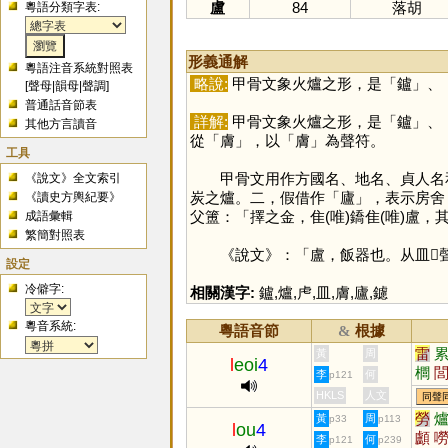
盧
84
落胡
粵語分類字表:
形義通解
粵語注音系統對照表
略說:
甲骨文象火爐之形，是「
鑪
」、
[
聲母
|
韻母
|
聲調
]
普通話音節表
詳解:
甲骨文象火爐之形，是「
鑪
」、
其他方言讀音
從「
膚
」，以「
膚
」為聲符。
工具
甲骨文用作方國名、地名、貞人名
《說文》全文索引
炭之爐。二，假借作「
廬
」，表示房舍
《讀史方輿紀要》
父簠：「擇之金，隹(唯)鐈隹(唯)盧
成語彙輯
繁簡對照表
《說文》：「盧，飯器也。从皿𧇄聲
設定
冷僻字:
相關漢字:
鑪
,
爐
,
虍
,
皿
,
膚
,
廬
,
鑢
粵音系統:
粵語音節
根據
&
雷
黃
周
l
eoi
4
櫚
李
何
p121
瓃
HKLS
人文
同聲
檑
勞
黃
周
p33
p113
l
ou
4
顱
李
何
p121
p239