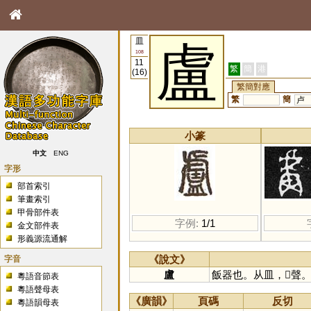
皿
盧
108
11
繁
簡
港
(16)
繁簡對應
繁
簡
卢
小篆
中文
ENG
字形
部首索引
筆畫索引
甲骨部件表
字例:
1/1
金文部件表
形義源流通解
字音
《說文》
盧
飯器也。从皿，𧇄聲
粵語音節表
粵語聲母表
《廣韻》
頁碼
反切
粵語韻母表