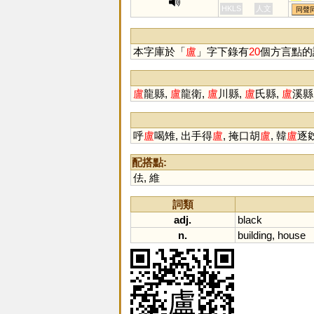
臚
HKLS
人文
同聲
璷
玈
本字庫於「
盧
」字下錄有
20
個方言點的
盧
龍縣,
盧
龍衛,
盧
川縣,
盧
氏縣,
盧
溪縣
呼
盧
喝雉, 出手得
盧
, 掩口胡
盧
, 韓
盧
逐㕙
配搭點:
佉
,
維
詞類
adj.
black
n.
building
,
house