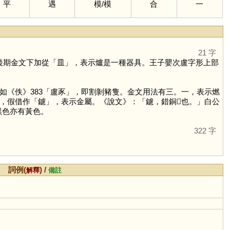
平
遇
模
/
模
合
一
21 字
後期金文下加從「
皿
」，表示爐是一種器具。王子嬰次盧字形上部
如《佚》383「盧豕」，即割剝豬隻。金文用法有三。一，表示燃
，假借作「
鑢
」，表示金屬。《說文》：「鑢，錯銅𨮯也。」白公
黑色亦有黃色。
322 字
詞例(
) /
解釋
備註