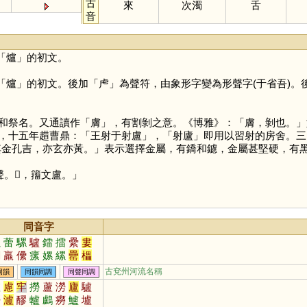
古
來
次濁
舌
音
「
爐
」的初文。
「
爐
」的初文。後加「
虍
」為聲符，由象形字變為形聲字(于省吾)。
和祭名。又通讀作「
膚
」，有割剝之意。《博雅》：「膚，剝也。」
，十五年趞曹鼎：「王射于射盧」，「射廬」即用以習射的房舍。三
，其金孔吉，亦玄亦黃。」表示選擇金屬，有鐈和鑢，金屬甚堅硬，有
。𥃈，籒文盧。」
同音字
累
蕾
騾
驢
鐳
擂
纍
婁
閭
羸
儽
瘰
嫘
縲
罍
櫑
膢
壨
蔂
虆
欙
轠
蘲
藘
古兗州河流名稱
同韻
同韻同調
同聲同調
畾
樏
氀
爐
慮
牢
撈
蘆
澇
廬
驢
嘮
瀘
醪
轤
鸕
癆
鱸
壚