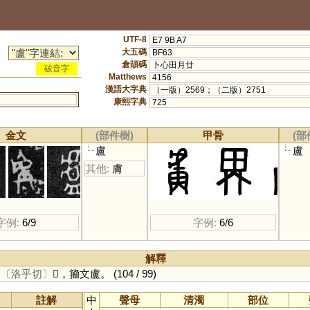
UTF-8
E7 9B A7
大五碼
BF63
倉頡碼
卜心田月廿
破音字
Matthews
4156
漢語大字典
（一版）2569；（二版）2751
康熙字典
725
金文
(部件樹)
甲骨
(部
盧
盧
其他:
膚
字例:
6/9
字例:
6/6
解釋
。
〔洛乎切〕
𥃈，籀文盧。
(104 / 99)
註解
中
聲母
清濁
部位