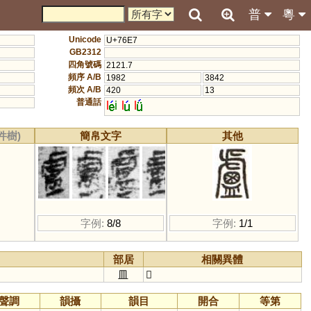
普
粵
Unicode
U+76E7
GB2312
四角號碼
2121.7
頻序 A/B
1982
3842
頻次 A/B
420
13
普通話
l
i
l
l
件樹)
簡帛文字
其他
字例:
8/8
字例:
1/1
部居
相關異體
皿
𥃈
聲調
韻攝
韻目
開合
等第