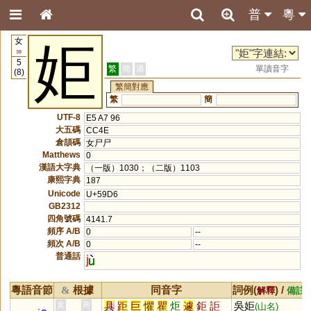
普
粵
女
姖
38
5
繁
簡
港
單讀音字
(8)
繁簡對應
繁
簡
UTF-8
E5 A7 96
大五碼
CC4E
倉頡碼
女尸尸
Matthews
0
漢語大字典
（一版）1030；（二版）1103
康熙字典
187
Unicode
U+59D6
GB2312
四角號碼
4141.7
頻序 A/B
0
--
頻次 A/B
0
--
普通話
j
粵語音節
根據
同音字
詞例(
) /
&
解釋
備註
具
距
巨
懼
瞿
炬
遽
鉅
詎
吳姖
黃
周
(山名)