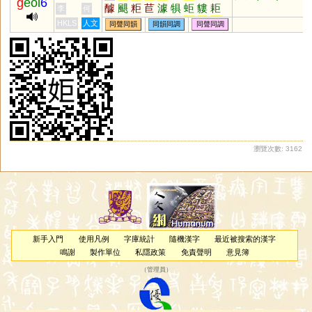
g
eoi
6
醵
颶
粔
苣
澽
犋
蚷
貗
耟
李
何
洰
埧
懅
鐻
窶
駏
虡
寠
秬
HKLS
人文
同聲同韻
同韻同調
同聲同調
岠
瀏覽次數: 3162
新手入門
使用凡例
字庫統計
隨機漢字
最近被搜索的漢字
鳴謝
製作單位
私隱政策
免責聲明
意見簿
（
管理員
）