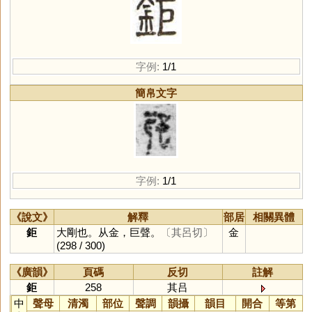
字例:
1/1
簡帛文字
字例:
1/1
《說文》
解釋
部居
相關異體
鉅
大剛也。从金，巨聲。
〔其呂切〕
金
(298 / 300)
《廣韻》
頁碼
反切
註解
鉅
258
其吕
中
聲母
清濁
部位
聲調
韻攝
韻目
開合
等第