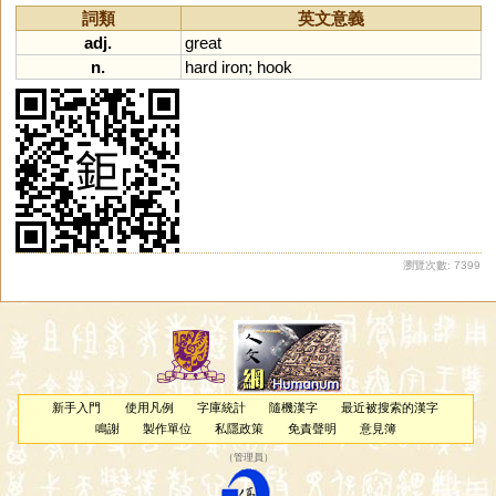
詞類
英文意義
adj.
great
n.
hard
iron
;
hook
瀏覽次數: 7399
新手入門
使用凡例
字庫統計
隨機漢字
最近被搜索的漢字
鳴謝
製作單位
私隱政策
免責聲明
意見簿
（
管理員
）