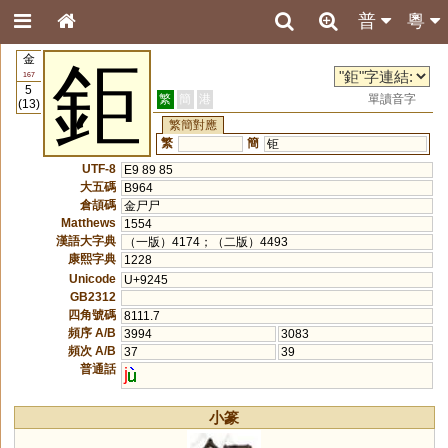
普
粵
金
鉅
167
5
繁
簡
港
單讀音字
(13)
繁簡對應
繁
簡
钜
UTF-8
E9 89 85
大五碼
B964
倉頡碼
金尸尸
Matthews
1554
漢語大字典
（一版）4174；（二版）4493
康熙字典
1228
Unicode
U+9245
GB2312
四角號碼
8111.7
頻序 A/B
3994
3083
頻次 A/B
37
39
普通話
j
小篆