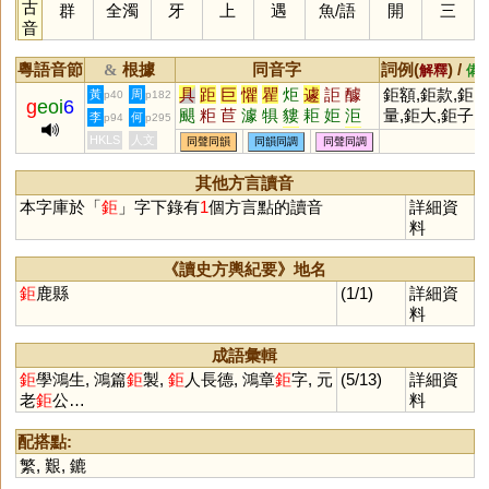
古
群
全濁
牙
上
遇
魚
/
語
開
三
音
粵語音節
根據
同音字
詞例(
) /
&
解釋
備
具
距
巨
懼
瞿
炬
遽
詎
醵
鉅額,鉅款,鉅
黃
周
p40
p182
g
eoi
6
颶
粔
苣
澽
犋
貗
耟
姖
洰
量,鉅大,鉅子,
李
何
p94
p295
埧
懅
鐻
窶
岠
秬
駏
蚷
虡
鉅富,鉅著
HKLS
人文
同聲同韻
同韻同調
同聲同調
寠
其他方言讀音
本字庫於「
鉅
」字下錄有
1
個方言點的讀音
詳細資
料
《讀史方輿紀要》地名
鉅
鹿縣
(1/1)
詳細資
料
成語彙輯
鉅
學鴻生, 鴻篇
鉅
製,
鉅
人長德, 鴻章
鉅
字, 元
(5/13)
詳細資
老
鉅
公…
料
配搭點:
繁
,
艱
,
鏕