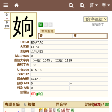
普
粵
女
姠
38
6
繁
簡
港
單讀音字
(9)
繁簡對應
繁
簡
UTF-8
E5 A7 A0
大五碼
CE73
倉頡碼
女竹月口
Matthews
0
漢語大字典
（一版）1045；（二版）1119
康熙字典
188
Unicode
U+59E0
GB2312
四角號碼
4742.0
頻序 A/B
0
--
頻次 A/B
0
--
普通話
sh
ng
粵語音節
根據
同音字
詞例(
) /
&
解釋
備註
向
鄉
曏
𠨍
嚮
缿
蠁
萫
黃
周