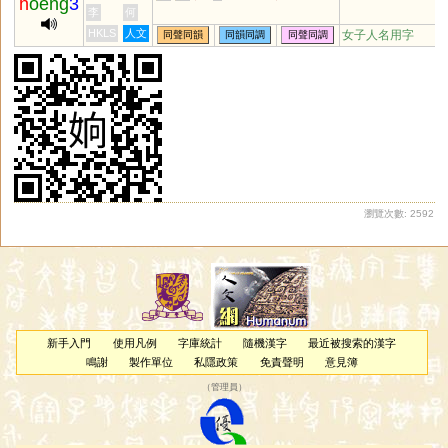
h
oeng
3
李
何
HKLS
人文
女子人名用字
同聲同韻
同韻同調
同聲同調
瀏覽次數: 2592
新手入門
使用凡例
字庫統計
隨機漢字
最近被搜索的漢字
鳴謝
製作單位
私隱政策
免責聲明
意見簿
（
管理員
）