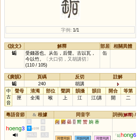
字例:
1/1
《說文》
解釋
部居
相關異體
缿
受錢器也。从缶，后聲。古以瓦，
缶
今以竹。
〔大口切，又胡講切〕
(110 / 105)
《廣韻》
頁碼
反切
註解
缿
240
胡講
中
聲母
清濁
部位
聲調
韻攝
韻目
開合
等第
古
匣
全濁
喉
上
江
江
/
講
開
二
音
粵語音節
根據
同音字
詞例(
) /
&
解釋
向
鄉
曏
𠨍
嚮
蠁
姠
萫
黃
周
h
oeng
3
李
何
p108
h
ong
6
HKLS
人文
「缿
同聲同韻
同韻同調
同聲同調