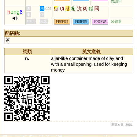
異讀字
行
項
巷
桁
沆
衖
銗
鬨
黃
周
p132
h
ong
6
李
何
HKLS
人文
裝錢器
同聲同韻
同韻同調
同聲同調
配搭點:
筩
詞類
英文意義
n.
a
jar
-
like
container
made
of
clay
and
with
a
small
opening
,
used
for
keeping
money
瀏覽次數: 3051