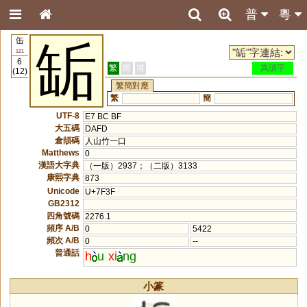
普
粵
缶
缿
121
6
繁
簡
港
異讀字
(12)
繁簡對應
繁
簡
UTF-8
E7 BC BF
大五碼
DAFD
倉頡碼
人山竹一口
Matthews
0
漢語大字典
（一版）2937；（二版）3133
康熙字典
873
Unicode
U+7F3F
GB2312
四角號碼
2276.1
頻序 A/B
0
5422
頻次 A/B
0
--
普通話
h
u
x
i
ng
小篆