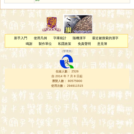
新手入門
使用凡例
字庫統計
隨機漢字
最近被搜索的漢字
鳴謝
製作單位
私隱政策
免責聲明
意見簿
（
管理員
）
在線人數： 2526
自 2014 年 7 月 8 日起
瀏覽人數： 80575900
使用次數： 294911515