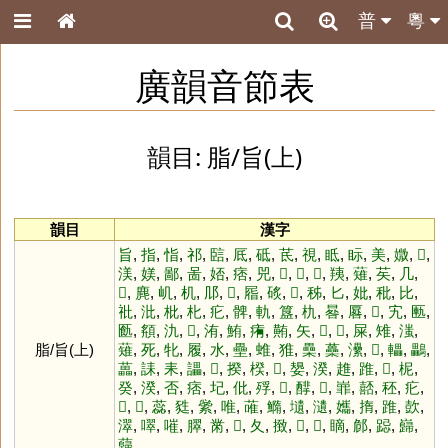
普
粵
廣韻音節表
韻目: 脂/旨(上)
韻目
漢字
旨
,
指
,
恉
,
祁
,
䛗
,
厎
,
砥
,
茋
,
視
,
眡
,
眎
,
美
,
媺
,
𤛎
,
渼
,
媄
,
鄙
,
啚
,
娝
,
痞
,
兕
,
𧰽
,
𠒅
,
𠒃
,
羠
,
薙
,
䒨
,
几
,
𪊨
,
麂
,
㞦
,
机
,
䢳
,
𤜝
,
㞛
,
䂹
,
𡛷
,
秭
,
匕
,
妣
,
秕
,
比
,
䃾
,
沘
,
枇
,
朼
,
疕
,
髀
,
軌
,
簋
,
朹
,
晷
,
厬
,
𣷾
,
宄
,
匭
,
㔲
,
頯
,
氿
,
𧗝
,
洧
,
鮪
,
痏
,
䵋
,
矢
,
𠂕
,
𦳊
,
屎
,
雉
,
滍
,
脂/旨(上)
薙
,
死
,
牝
,
履
,
水
,
壘
,
蜼
,
猚
,
櫐
,
蘽
,
㶟
,
𡻭
,
轠
,
鸓
,
藟
,
誄
,
耒
,
讄
,
𤢹
,
揆
,
楑
,
𢜽
,
嫢
,
湀
,
趡
,
踓
,
𨿐
,
柅
,
癸
,
湀
,
否
,
痞
,
圮
,
仳
,
殍
,
𢁦
,
䤏
,
𢻹
,
㠑
,
嚭
,
秠
,
疕
,
𡺮
,
𢻹
,
蕊
,
甤
,
繠
,
唯
,
蓶
,
䲊
,
壝
,
瀢
,
孈
,
㨊
,
踓
,
㰻
,
濢
,
噿
,
嗺
,
臎
,
黹
,
𢾫
,
夂
,
㨖
,
𡳭
,
𧿲
,
䁤
,
䣀
,
跽
,
巋
,
蘬