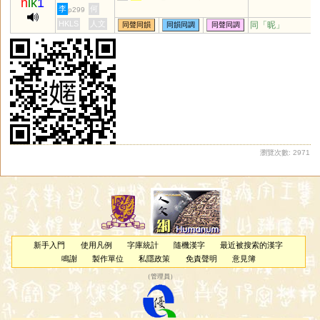
n
ik
1
李
何
p299
HKLS
人文
同「
昵
」
同聲同韻
同韻同調
同聲同調
瀏覽次數: 2971
新手入門
使用凡例
字庫統計
隨機漢字
最近被搜索的漢字
鳴謝
製作單位
私隱政策
免責聲明
意見簿
（
管理員
）