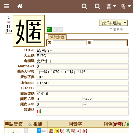
普
粵
女
嫟
38
11
繁
簡
港
單讀音字
(14)
繁簡對應
繁
簡
UTF-8
E5 AB 9F
大五碼
E17C
倉頡碼
女尸廿口
Matthews
0
漢語大字典
（一版）1070；（二版）1146
康熙字典
197
Unicode
U+5ADF
GB2312
四角號碼
4141.6
頻序 A/B
0
5422
頻次 A/B
0
--
普通話
n
粵語音節
根據
同音字
詞例(
) /
&
解釋
備
匿
溺
昵
慝
暱
衵
搦
黃
周
p38