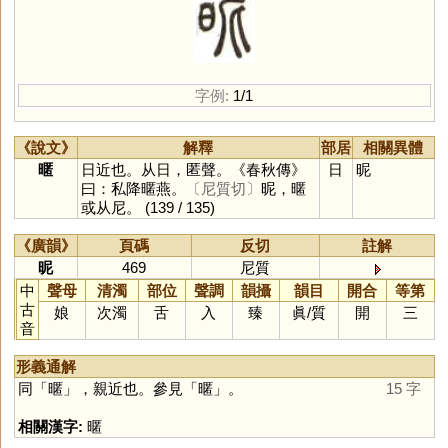
字例:
1/1
《說文》
解釋
部居
相關異體
暱
日近也。从日，匿聲。《春秋傳》
日
昵
曰：私降暱燕。
〔尼質切〕
昵，暱
或从尼。
(139 / 135)
《廣韻》
頁碼
反切
註解
昵
469
尼質
中
聲母
清濁
部位
聲調
韻攝
韻目
開合
等第
古
娘
次濁
舌
入
臻
眞
/
質
開
三
音
形義通解
同「
暱
」，親近也。參見「
暱
」。
15 字
相關漢字:
暱