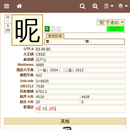
普
粵
日
昵
72
5
繁
簡
港
異讀字
(9)
繁簡對應
繁
簡
UTF-8
E6 98 B5
大五碼
CEEE
倉頡碼
日尸心
Matthews
4680
漢語大字典
（一版）1504；（二版）1612
康熙字典
422
Unicode
U+6635
GB2312
7439
四角號碼
6701.1
頻序 A/B
4518
4426
頻次 A/B
20
5
普通話
n
n
zh
其他