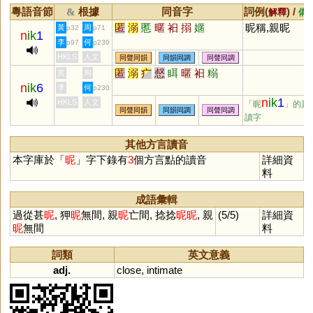
粵語音節
根據
同音字
詞例(
) /
&
解釋
備
匿
溺
慝
暱
衵
搦
嫟
昵稱,親昵
黃
周
p32
p71
n
ik
1
李
何
p97
p230
HKLS
人文
同聲同韻
同韻同調
同聲同調
匿
溺
疒
惄
眲
暱
衵
糑
黃
周
n
ik
6
李
何
p230
n
ik
1
HKLS
人文
「昵
」的異
同聲同韻
同韻同調
同聲同調
讀字
其他方言讀音
本字庫於「
昵
」字下錄有
3
個方言點的讀音
詳細資
料
成語彙輯
過從甚
昵
, 狎
昵
無間, 親
昵
亡間, 捻捻
昵
昵
, 親
(5/5)
詳細資
昵
無間
料
詞類
英文意義
adj.
close
,
intimate