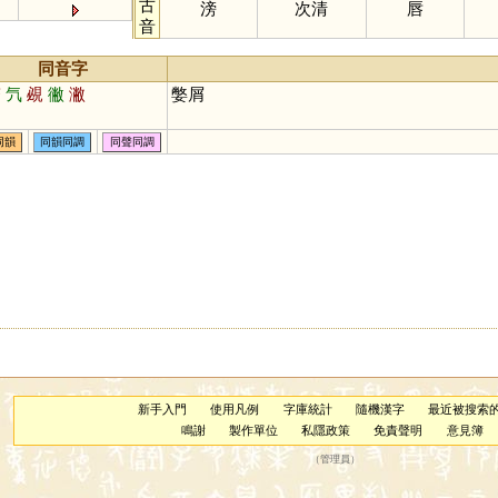
古
滂
次清
唇
音
同音字
瞥
氕
覕
徶
潎
嫳屑
同韻
同韻同調
同聲同調
新手入門
使用凡例
字庫統計
隨機漢字
最近被搜索
鳴謝
製作單位
私隱政策
免責聲明
意見簿
（
管理員
）