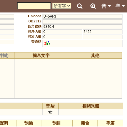
普
粵
Unicode
U+5AF3
GB2312
四角號碼
9840.4
頻序 A/B
0
5422
頻次 A/B
0
--
普通話
p
i
件樹)
簡帛文字
其他
部居
相關異體
女
聲調
韻攝
韻目
開合
等第