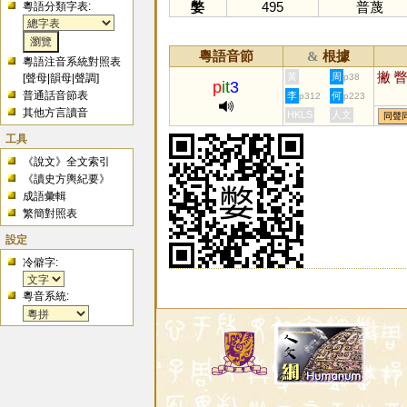
嫳
495
普蔑
粵語分類字表:
粵語音節
根據
&
粵語注音系統對照表
撇
黃
周
[
聲母
|
韻母
|
聲調
]
p38
p
it
3
普通話音節表
李
何
p312
p223
其他方言讀音
HKLS
人文
同聲
工具
《說文》全文索引
《讀史方輿紀要》
成語彙輯
繁簡對照表
設定
冷僻字:
粵音系統: