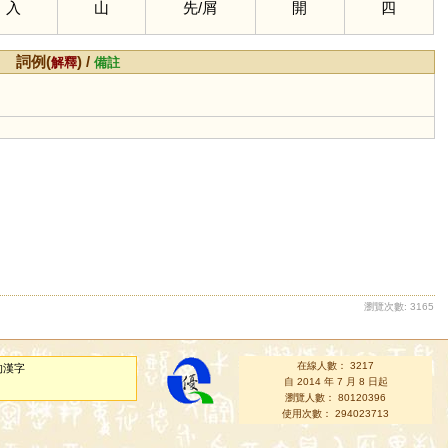
入
山
先
/
屑
開
四
詞例(
) /
解釋
備註
瀏覽次數: 3165
在線人數： 3217
的漢字
自 2014 年 7 月 8 日起
瀏覽人數： 80120396
使用次數： 294023713