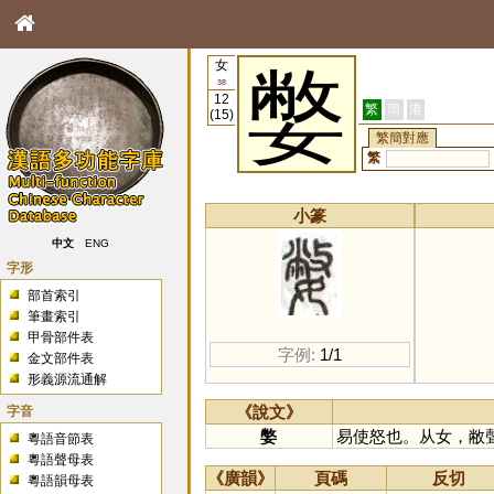
女
嫳
38
12
繁
簡
港
(15)
繁簡對應
繁
小篆
中文
ENG
字形
部首索引
筆畫索引
甲骨部件表
字例:
1/1
金文部件表
形義源流通解
字音
《說文》
嫳
易使怒也。从女，敝
粵語音節表
粵語聲母表
《廣韻》
頁碼
反切
粵語韻母表