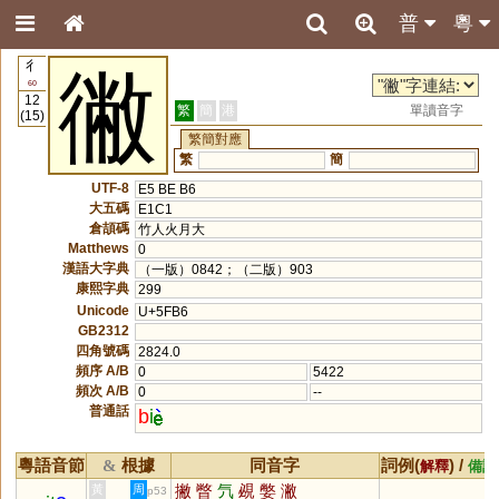
普
粵
彳
徶
60
12
繁
簡
港
單讀音字
(15)
繁簡對應
繁
簡
UTF-8
E5 BE B6
大五碼
E1C1
倉頡碼
竹人火月大
Matthews
0
漢語大字典
（一版）0842；（二版）903
康熙字典
299
Unicode
U+5FB6
GB2312
四角號碼
2824.0
頻序 A/B
0
5422
頻次 A/B
0
--
普通話
b
i
粵語音節
根據
同音字
詞例(
) /
&
解釋
備註
撇
瞥
氕
覕
嫳
潎
黃
周
p53