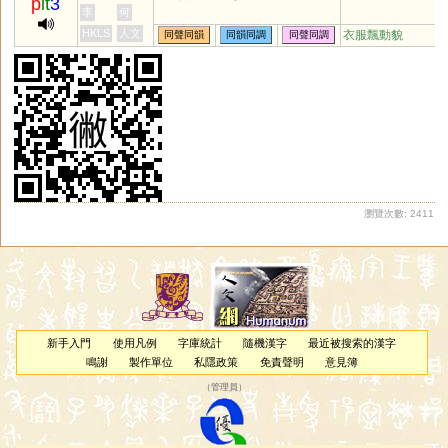
p
it
3
李
何
HKLS
人文
衣服飄動貌
同聲同韻
同韻同調
同聲同調
瀏覽次數: 2411
新手入門
使用凡例
字庫統計
隨機漢字
最近被搜索的漢字
鳴謝
製作單位
私隱政策
免責聲明
意見簿
（
管理員
）