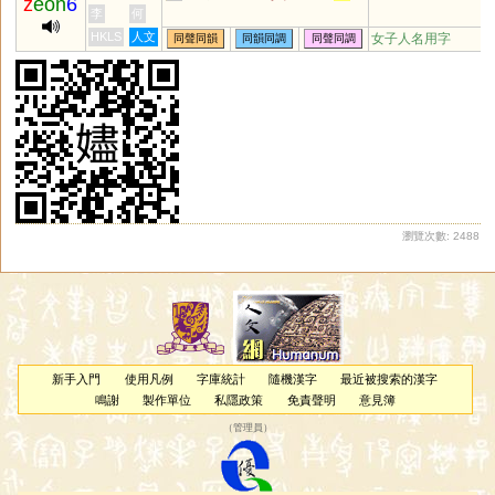
z
eon
6
李
何
HKLS
人文
女子人名用字
同聲同韻
同韻同調
同聲同調
瀏覽次數: 2488
新手入門
使用凡例
字庫統計
隨機漢字
最近被搜索的漢字
鳴謝
製作單位
私隱政策
免責聲明
意見簿
（
管理員
）