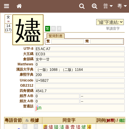
普
粵
女
嬧
38
14
繁
簡
港
單讀音字
(17)
繁簡對應
繁
簡
UTF-8
E5 AC A7
大五碼
ECD3
倉頡碼
女中一廿
Matthews
0
漢語大字典
（一版）1088；（二版）1164
康熙字典
200
Unicode
U+5B27
GB2312
四角號碼
4541.7
頻序 A/B
0
--
頻次 A/B
0
--
普通話
j
n
粵語音節
根據
同音字
詞例(
) /
&
解釋
備註
盡
燼
贐
濜
藎
賮
璶
煡
濬
黃
周