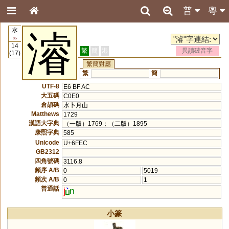
普
粵
水
濬
85
14
繁
簡
港
異讀破音字
(17)
繁簡對應
繁
簡
UTF-8
E6 BF AC
大五碼
C0E0
倉頡碼
水卜月山
Matthews
1729
漢語大字典
（一版）1769；（二版）1895
康熙字典
585
Unicode
U+6FEC
GB2312
四角號碼
3116.8
頻序 A/B
0
5019
頻次 A/B
0
1
普通話
j
n
小篆