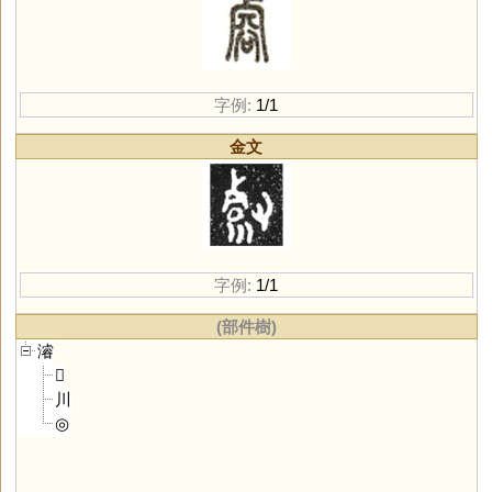
字例:
1/1
金文
字例:
1/1
(部件樹)
濬
𣦼
川
◎