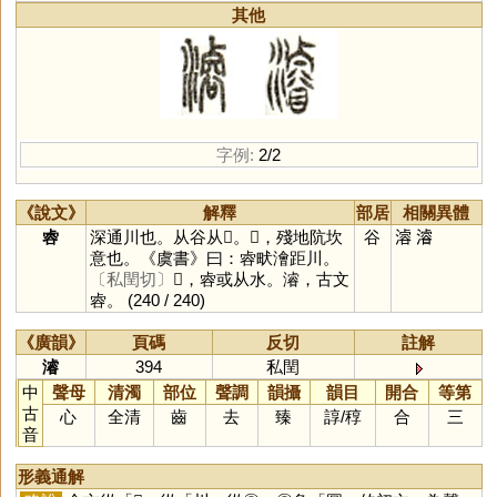
其他
字例:
2/2
《說文》
解釋
部居
相關異體
䜭
深通川也。从谷从𣦵。𣦵，殘地阬坎
谷
𣽊
濬
意也。《虞書》曰：䜭畎澮距川。
〔私閏切〕
𣽊，䜭或从水。濬，古文
䜭。
(240 / 240)
《廣韻》
頁碼
反切
註解
濬
394
私閏
中
聲母
清濁
部位
聲調
韻攝
韻目
開合
等第
古
心
全清
齒
去
臻
諄
/
稕
合
三
音
形義通解