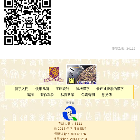
瀏覽次數: 34115
新手入門
使用凡例
字庫統計
隨機漢字
最近被搜索的漢字
鳴謝
製作單位
私隱政策
免責聲明
意見簿
（
管理員
）
在線人數： 3111
自 2014 年 7 月 8 日起
瀏覽人數： 80173176
使用次數： 294112213