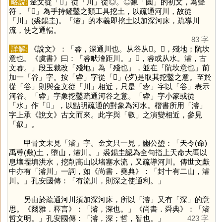
略說:
金文從「
𣦼
」從「
川
」從◎。◎象「
圓
」的初文，為聲
符，「
𣦼
」為手持鏟鑿之類工具挖土，以疏通河川，故從
「
川
」(裘錫圭)。「
濬
」的本義即挖土以加深河床，疏導川
流，使之通暢。
83 字
詳解:
《說文》：「䜭，深通川也。从谷从𣦵。𣦵，殘地；阬坎
意也。《虞書》曰：『䜭畎澮距川。』𣽊，䜭或从水。濬，古
文䜭。」段玉裁改「殘地」為「殘也」，並在「阬坎意也」前
加一「
谷
」字。按「
䜭
」字從「
𣦵
」(歺)是取其挖鑿之意。至於
從「
谷
」則與金文從「
川
」相近，只是「
䜭
」字以「
谷
」表示
河谷。「
䜭
」字象挖鑿疏通河谷之意。「
䜭
」字小篆或從
「
水
」作「
𣽊
」，以點明疏通的對象為河水。楷書所用「
濬
」
字上承《說文》古文而來。此字與「
叡
」之演變相近，參見
「
叡
」。
甲骨文未見「
濬
」字。金文只一見，豳公盨：「天令(命)
禹尃(敷)土，墮山，濬川。」裘錫圭認為全句指上天命大禹以
息壤堙填洪水，挖削高山以堵塞水流，又疏導河川。傳世文獻
中亦有「濬川」一詞，如《尚書．堯典》：「封十有二山，濬
川。」孔安國傳：「有流川，則深之使通利。」
另由於疏通河川須加深河床，所以「
濬
」又有「
深
」的意
思。《爾雅．釋言》：「濬，深也。」《尚書．舜典》：「濬
哲文明。」孔安國傳：「濬，深；哲，智也。」
423 字