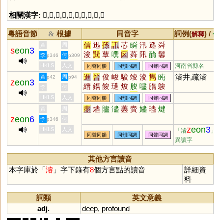
相關漢字:
𣦼
,
川
,
圓
,
谷
,
䜭
,
𣦵
,
水
,
𣽊
,
叡
,
深
粵語音節
根據
同音字
詞例(
) /
&
解釋
備
信
迅
孫
訊
芯
瞬
汛
遜
舜
黃
周
s
eon
3
浚
巽
蕈
噀
囟
蕣
阠
酳
鬊
李
何
p346
p309
鵔
潠
眴
簨
瞚
愻
HKLS
人文
河南省縣名
同聲同韻
同韻同調
同聲同調
進
晉
俊
峻
駿
竣
浚
雋
盹
濬井,疏濬
黃
周
p42
p94
z
eon
3
縉
鐫
餕
璡
焌
朘
嚍
臇
鵔
李
何
寯
捘
鋑
葰
搢
畯
溍
枃
榗
HKLS
人文
同聲同韻
同韻同調
同聲同調
晙
訰
稕
臸
燇
盡
燼
贐
濜
藎
賮
嬧
璶
煡
黃
周
z
eon
6
李
何
p346
z
eon
3
HKLS
人文
「濬
」
同聲同韻
同韻同調
同聲同調
異讀字
其他方言讀音
本字庫於「
濬
」字下錄有
8
個方言點的讀音
詳細資
料
詞類
英文意義
adj.
deep
,
profound