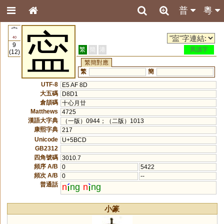
普
粵
宀
寍
40
9
繁
簡
港
異讀字
(12)
繁簡對應
繁
簡
UTF-8
E5 AF 8D
大五碼
D8D1
倉頡碼
十心月廿
Matthews
4725
漢語大字典
（一版）0944；（二版）1013
康熙字典
217
Unicode
U+5BCD
GB2312
四角號碼
3010.7
頻序 A/B
0
5422
頻次 A/B
0
--
普通話
n
ng
n
ng
小篆