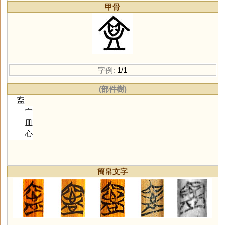
甲骨
字例:
1/1
(部件樹)
寍
宀
皿
心
簡帛文字