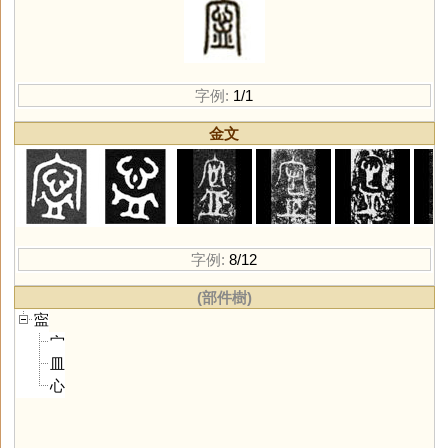
字例:
1/1
金文
字例:
8/12
(部件樹)
寍
宀
皿
心