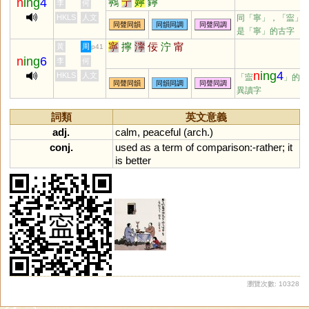
n
ing
4
鸋
宁
嬣
鑏
李
何
HKLS
人文
同「
寧
」，「寍」
同聲同韻
同韻同調
同聲同調
是「寧」的古字
寧
擰
濘
佞
泞
甯
黃
周
p41
n
ing
6
李
何
n
ing
4
HKLS
人文
「寍
」的
同聲同韻
同韻同調
同聲同調
異讀字
詞類
英文意義
adj.
calm
,
peaceful
(
arch
.)
conj.
used
as
a
term
of
comparison
:-
rather
;
it
is
better
瀏覽次數: 10328