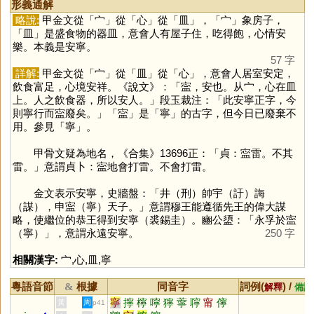
形義通解
略說:
甲金文從「
宀
」從「
心
」從「
皿
」，「
宀
」象房子，
「
皿
」是盛食物的器皿，意會人有屋子住，吃得飽，心情安
樂。本義是安寧。
57 字
詳解:
甲金文從「
宀
」從「
皿
」從「
心
」，意會人居室安定，
飲食富足，心境安祥。《說文》：「寍，安也。从宀，心在皿
上。人之飲食器，所以安人。」段玉裁注：「此安寧正字，今
則寧行而寍廢矣。」「
寍
」是「
寧
」的古字，但今日已廢棄不
用。參見「
寧
」。
甲骨文疑為地名，《合集》13696正：「貞：寍雷。不其
雷。」意謂貞卜：寍地會打雷。不會打雷。
金文表示安寧，史牆盤：「井（刑）帥宇（訏）誨
（謀），申寍（寧）天子。」意謂穆王能遵循先王的偉大謀
略，使繼位的恭王得到安寧（裘錫圭）。豳公盨：「永孚於寍
（寧）」，意謂永遠安寧。
250 字
相關漢字:
宀
,
心
,
皿
,
寧
粵語音節
根據
同音字
詞例(
) /
&
解釋
備註
寧
擰
檸
嚀
獰
薴
聹
甯
儜
黃
周
p41