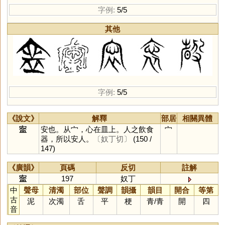
字例:
5/5
其他
字例:
5/5
《說文》
解釋
部居
相關異體
寍
安也。从宀，心在皿上。人之飲食
宀
器，所以安人。
〔奴丁切〕
(150 /
147)
《廣韻》
頁碼
反切
註解
寍
197
奴丁
中
聲母
清濁
部位
聲調
韻攝
韻目
開合
等第
古
泥
次濁
舌
平
梗
青
/
青
開
四
音