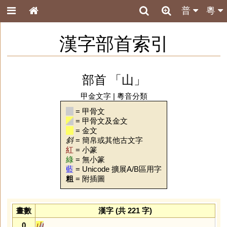
普
粵
漢字部首索引
部首 「山」
甲金文字
|
粵音分類
= 甲骨文
= 甲骨文及金文
= 金文
斜
= 簡帛或其他古文字
紅
= 小篆
綠
= 無小篆
藍
= Unicode 擴展A/B區用字
粗
= 附插圖
畫數
漢字 (共 221 字)
0
山