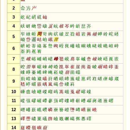
2
屳
屴
屵
3
屹
屺
屻
屼
屾
4
岆
岈
岉
岊
岋
岌
岏
岐
岑
岒
岓
岔
岕
岝
岟
岠
岡
岢
岣
岤
岥
岦
岧
岨
岩
岪
岫
岬
岭
岮
岯
5
岰
岱
岳
岵
岶
岷
岸
岍
峆
峇
峈
峉
峊
峋
峌
峎
峏
峐
峒
峓
峔
峖
峗
峘
峙
6
峚
峛
峞
峟
7
埊
峨
峪
峬
峭
峮
峰
峱
峴
島
峷
峸
峹
峻
峽
峿
崀
崁
崆
崇
崋
崌
崍
崎
崏
崑
崒
崔
崖
崗
崙
崚
崛
崝
崞
崟
8
崠
崢
崣
崤
崥
崦
崧
崨
崩
崮
崰
崱
崲
崳
崴
崵
崶
崷
崸
崹
崺
崼
崽
崿
嵀
嵁
嵂
嵃
嵅
9
嵇
嵉
嵋
嵌
嵎
嵐
嵑
嵒
嵕
嵙
10
嵊
嵞
嵢
嵣
嵥
嵧
嵨
嵩
嵫
嵬
嵯
嵱
嵲
11
嵷
嵹
嵺
嵼
嵽
嵾
嵿
嶀
嶁
嶂
嶄
嶆
嶇
嶈
嶉
嶊
嶍
12
嶒
嶓
嶔
嶕
嶗
嶙
嶚
嶜
嶝
嶞
嶟
嶠
嶡
嶢
13
嶧
嶨
嶩
嶪
嶬
嶭
嶮
嶯
嶰
嶱
嶲
嶴
嶵
14
嶷
嶸
嶺
嶼
嶽