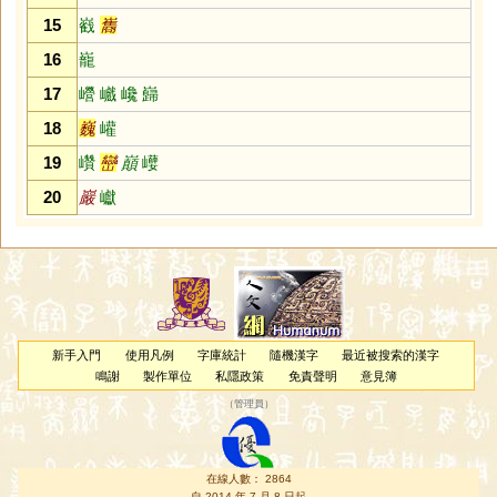
15
巀
巂
16
巃
17
巆
巇
巉
巋
18
巍
巏
19
巑
巒
巔
巕
20
巖
巘
新手入門
使用凡例
字庫統計
隨機漢字
最近被搜索的漢字
鳴謝
製作單位
私隱政策
免責聲明
意見簿
（
管理員
）
在線人數： 2864
自 2014 年 7 月 8 日起