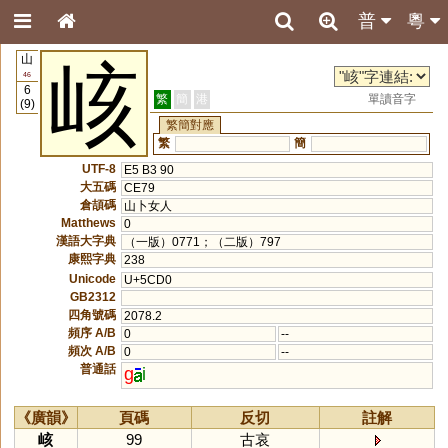
普
粵
山
峐
46
6
繁
簡
港
單讀音字
(9)
繁簡對應
繁
簡
UTF-8
E5 B3 90
大五碼
CE79
倉頡碼
山卜女人
Matthews
0
漢語大字典
（一版）0771；（二版）797
康熙字典
238
Unicode
U+5CD0
GB2312
四角號碼
2078.2
頻序 A/B
0
--
頻次 A/B
0
--
普通話
g
i
《廣韻》
頁碼
反切
註解
峐
99
古哀