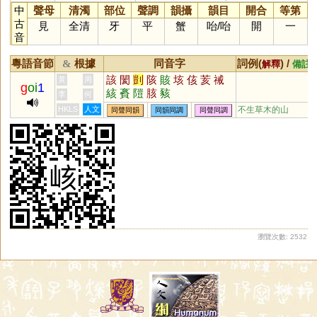
中
聲母
清濁
部位
聲調
韻攝
韻目
開合
等第
古
見
全清
牙
平
蟹
咍
/
咍
開
一
音
粵語音節
根據
同音字
詞例(
) /
&
解釋
備註
該
閡
剴
陔
賅
垓
侅
荄
祴
黃
周
g
oi
1
絯
賌
隑
胲
豥
李
何
HKLS
人文
不生草木的山
同聲同韻
同韻同調
同聲同調
瀏覽次數: 2532