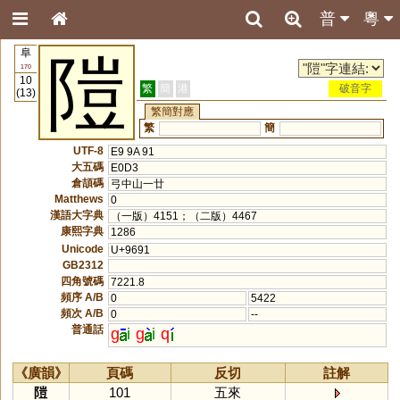
普
粵
阜
隑
170
10
繁
簡
港
破音字
(13)
繁簡對應
繁
簡
UTF-8
E9 9A 91
大五碼
E0D3
倉頡碼
弓中山一廿
Matthews
0
漢語大字典
（一版）4151；（二版）4467
康熙字典
1286
Unicode
U+9691
GB2312
四角號碼
7221.8
頻序 A/B
0
5422
頻次 A/B
0
--
普通話
g
i
g
i
q
《廣韻》
頁碼
反切
註解
隑
101
五來