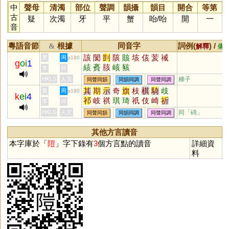
中
聲母
清濁
部位
聲調
韻攝
韻目
開合
等第
古
疑
次濁
牙
平
蟹
咍
/
咍
開
一
音
粵語音節
根據
同音字
詞例(
) /
&
解釋
備
該
閡
剴
陔
賅
垓
侅
荄
祴
黃
周
p190
g
oi
1
絯
賌
胲
峐
豥
李
何
HKLS
人文
梯子
同聲同韻
同韻同調
同聲同調
其
期
示
奇
旗
枝
棋
騎
歧
黃
周
p190
k
ei
4
祁
岐
祺
琪
琦
祇
伎
崎
祈
李
何
俟
鰭
耆
畿
淇
鯕
頎
綦
亓
HKLS
人文
同「
碕
」
同聲同韻
同韻同調
同聲同調
蘄
圻
碁
麒
丌
騏
埼
錡
旂
蜞
掑
疧
蚑
跂
萁
鬿
鮨
鬐
其他方言讀音
騹
蟣
衹
濝
岓
碕
魕
玂
忯
本字庫於「
隑
」字下錄有
3
個方言點的讀音
詳細資
藄
軝
鄿
蚚
蚔
鶀
鵸
秖
肵
料