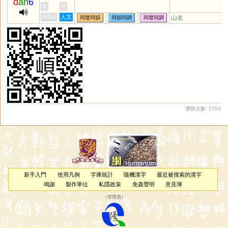
d
an
6
李
何
HKLS
人文
山名
同聲同韻
同韻同調
同聲同調
瀏覽次數: 2703
新手入門
使用凡例
字庫統計
隨機漢字
最近被搜索的漢字
鳴謝
製作單位
私隱政策
免責聲明
意見簿
（
管理員
）