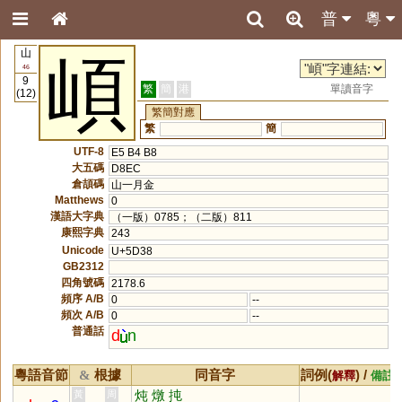
普
粵
山
崸
46
9
繁
簡
港
單讀音字
(12)
繁簡對應
繁
簡
UTF-8
E5 B4 B8
大五碼
D8EC
倉頡碼
山一月金
Matthews
0
漢語大字典
（一版）0785；（二版）811
康熙字典
243
Unicode
U+5D38
GB2312
四角號碼
2178.6
頻序 A/B
0
--
頻次 A/B
0
--
普通話
d
n
粵語音節
根據
同音字
詞例(
) /
&
解釋
備註
炖
燉
扽
黃
周