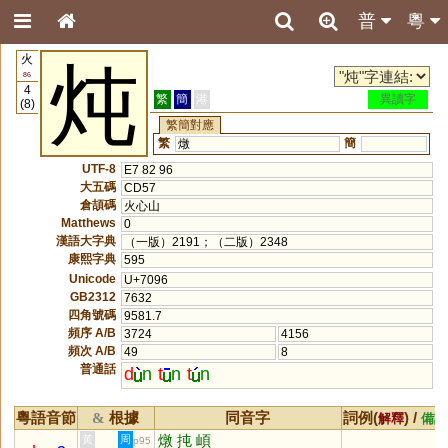
普
粵
火
炖
86
4
繁
簡
港
異讀字
(8)
繁簡對應
繁
簡
燉
UTF-8
E7 82 96
大五碼
CD57
倉頡碼
火心山
Matthews
0
漢語大字典
（一版）2191；（二版）2348
康熙字典
595
Unicode
U+7096
GB2312
7632
四角號碼
9581.7
頻序 A/B
3724
4156
頻次 A/B
49
8
普通話
d
n
t
n
t
n
粵語音節
根據
同音字
詞例(
) /
&
解釋
備註
燉
扽
崸
黃
周
p95