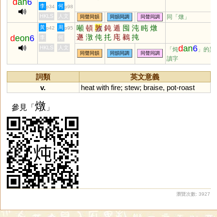
d
an
6
李
何
p34
p98
HKLS
人文
同「
燉
」
同聲同韻
同韻同調
同聲同調
噸
頓
敦
鈍
遁
囤
沌
盹
燉
黃
周
p42
p95
遯
潡
伅
扥
庉
鶨
扽
d
eon
6
李
何
d
an
6
HKLS
人文
「炖
」的異
同聲同韻
同韻同調
同聲同調
讀字
詞類
英文意義
v.
heat
with
fire
;
stew
;
braise
,
pot
-
roast
燉
參見「
」
瀏覽次數: 3927