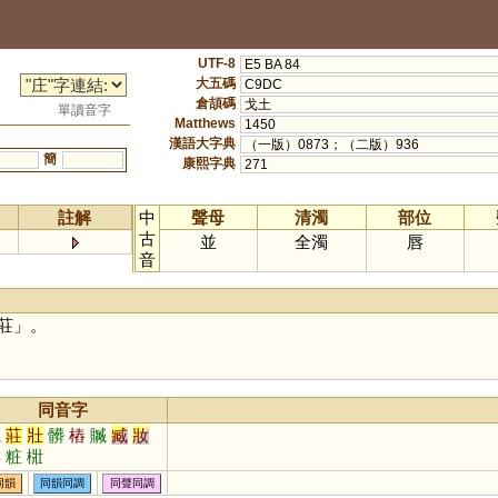
UTF-8
E5 BA 84
大五碼
C9DC
倉頡碼
戈土
單讀音字
Matthews
1450
漢語大字典
（一版）0873；（二版）936
簡
康熙字典
271
註解
中
聲母
清濁
部位
古
並
全濁
唇
音
莊
」。
同音字
藏
莊
壯
髒
樁
贓
臧
妝
牂
粧
梉
同韻
同韻同調
同聲同調