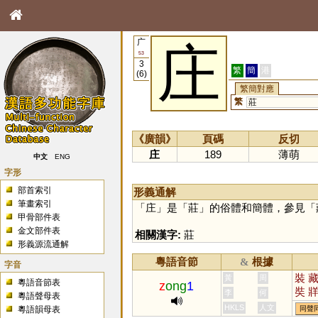
广
庄
53
3
繁
簡
港
(6)
繁簡對應
繁
莊
《廣韻》
頁碼
反切
庄
189
薄萌
中文
ENG
字形
部首索引
形義通解
筆畫索引
「
庄
」是「
莊
」的俗體和簡體，參見「
甲骨部件表
金文部件表
相關漢字:
莊
形義源流通解
粵語音節
根據
&
字音
裝
黃
周
粵語音節表
z
ong
1
奘
李
何
粵語聲母表
HKLS
人文
粵語韻母表
同聲