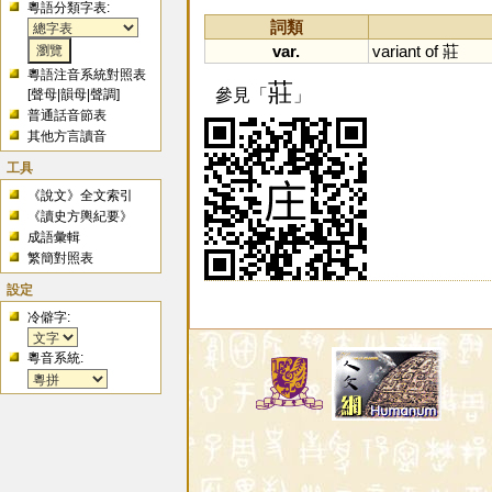
粵語分類字表:
詞類
var.
variant
of
莊
粵語注音系統對照表
莊
參見「
」
[
聲母
|
韻母
|
聲調
]
普通話音節表
其他方言讀音
工具
《說文》全文索引
《讀史方輿紀要》
成語彙輯
繁簡對照表
設定
冷僻字:
粵音系統: