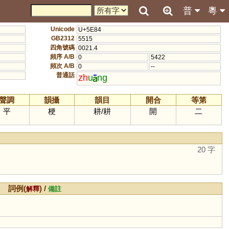
普
粵
Unicode
U+5E84
GB2312
5515
四角號碼
0021.4
頻序 A/B
0
5422
頻次 A/B
0
--
普通話
zh
u
ng
聲調
韻攝
韻目
開合
等第
平
梗
耕
/
耕
開
二
20 字
詞例(
) /
解釋
備註