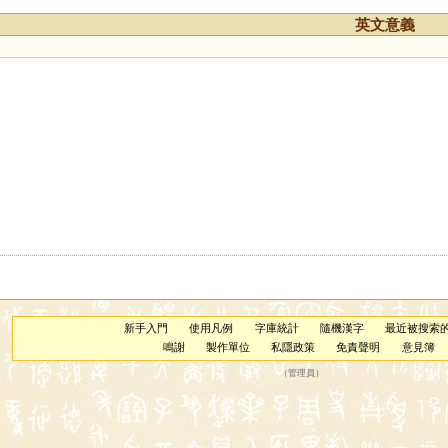
英文意義
新手入門
使用凡例
字庫統計
隨機漢字
最近被搜索
鳴謝
製作單位
私隱政策
免責聲明
意見簿
（
管理員
）