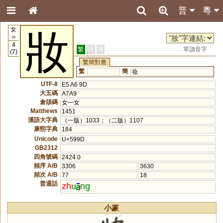
普
粵
女
妝
38
4
繁
簡
港
單讀音字
(7)
繁簡對應
繁
簡
妆
UTF-8
E5 A6 9D
大五碼
A7A9
倉頡碼
女一女
Matthews
1451
漢語大字典
（一版）1033；（二版）1107
康熙字典
184
Unicode
U+599D
GB2312
四角號碼
2424.0
頻序 A/B
3306
3630
頻次 A/B
77
18
普通話
zh
u
ng
小篆