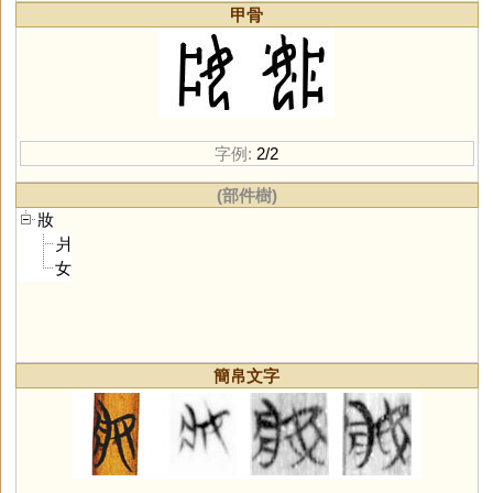
甲骨
字例:
2/2
(部件樹)
妝
爿
女
簡帛文字