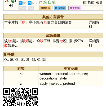
z
ong
1
牂
粧
庄
梉
妝,梳妝,妝奩,
李
何
p16
p270
妝新,紅妝
HKLS
人文
同聲同韻
同韻同調
同聲同調
其他方言讀音
本字庫於「
妝
」字下錄有
11
個方言點的讀音
詳細資
料
成語彙輯
淡
妝
濃抹, 濃
妝
豔抹, 粉
妝
玉琢, 推聾
妝
啞, 濃
(5/79)
詳細資
妝
豔裹…
料
配搭點:
化
,
嫁
,
儇
,
奩
,
濃
,
卸
,
梳
,
靚
詞類
英文意義
n.
woman
'
s
personal
adornments
;
decorations
;
style
v.
apply
makeup
;
pretend