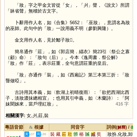
「
妝
」字之甲金文皆從「
女
」，「
爿
」聲，《說文》所謂
「牀省聲」無稽於古文字。
卜辭用作人名，如《合集》5652：「巫妝」，意謂名為妝
的巫師。此句中的「
妝
」一說用義不明（參劉興隆）。
金文用作人名，見於鄦子妝𠤳。
簡帛通作「
莊
」，如《郭店簡．緇衣》簡23引〈祭公之寡
（顧）命〉：「妝句（后）」。今本《逸周書．祭公解》
「
妝
」作「
莊
」，表示莊重，全句意謂莊重的皇后。
「
妝
」亦通作「
裝
」，如《西廂記》第三本第三折：「妝
聾做啞」。
古詩用其本義，如〈飲湖上初晴復雨〉：「欲把西湖比西
子，淡妝濃抹總相宜」；也用其引申義，如〈木蘭詩〉：「阿
妹聞姊來，當戶理紅妝」。
416 字
相關漢字:
女
,
爿
,
莊
,
裝
粵語音節
根據
同音字
詞例(
) /
&
解釋
備
裝
藏
莊
壯
髒
樁
贓
臧
奘
妝扮,化妝,卸
黃
周
p37
p36