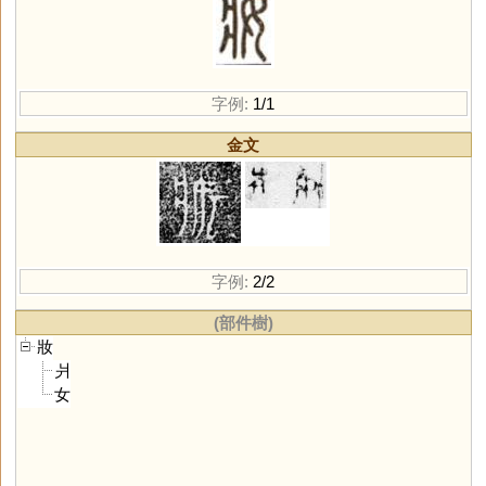
字例:
1/1
金文
字例:
2/2
(部件樹)
妝
爿
女