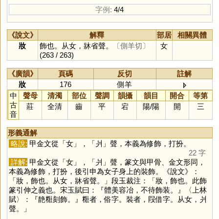
字例:
4/4
《說文》
解釋
部居
相關異體
妝
飾也。从女，牀省聲。
〔側羊切〕
女
(263 / 263)
《廣韻》
頁碼
反切
註解
妝
176
側羊
中
聲母
清濁
部位
聲調
韻攝
韻目
開合
等第
古
莊
全清
齒
平
宕
陽
/
陽
開
三
音
形義通解
略說:
甲金文從「
女
」，「
爿
」聲，本義為修飾，打扮。
22 字
詳解:
甲金文從「
女
」，「
爿
」聲，篆文與甲骨、金文形同，
本義為修飾，打扮，後引申為女子身上的裝飾。《說文》：
「妝，飾也。从女，牀省聲。」段玉裁注：「妝，飾也。此飾
篆引伸之義也。宋玉賦曰：『體美容冶，不待飾装。』〈上林
賦〉：『靘䊋刻飾。』䊋者，俗字。裝者，叚借字。从女，爿
聲。」