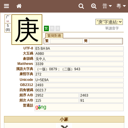
普
粵
广
庚
53
5
繁
簡
港
單讀音字
(8)
繁簡對應
繁
簡
UTF-8
E5 BA 9A
大五碼
A9B0
倉頡碼
戈中人
Matthews
3339
漢語大字典
（一版）0879；（二版）943
康熙字典
272
Unicode
U+5E9A
GB2312
2493
四角號碼
0023.7
頻序 A/B
2952
2463
頻次 A/B
115
91
普通話
g
ng
小篆