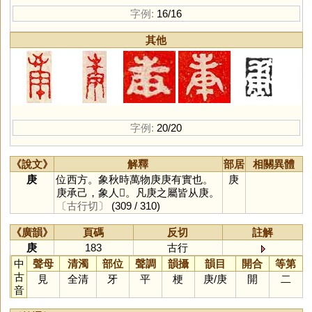
字例:
16/16
其他
字例:
20/20
《說文》
解釋
部居
相關異體
庚
位西方。象秋時萬物庚庚有實也。
庚
庚承己，象人𪗇。凡庚之屬皆从庚。
〔古行切〕
(309 / 310)
《廣韻》
頁碼
反切
註解
庚
183
古行
中
聲母
清濁
部位
聲調
韻攝
韻目
開合
等第
古
見
全清
牙
平
梗
庚
/
庚
開
二
音