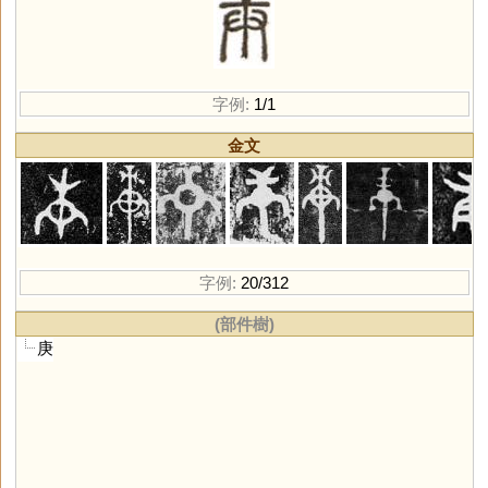
字例:
1/1
金文
字例:
20/312
(部件樹)
庚