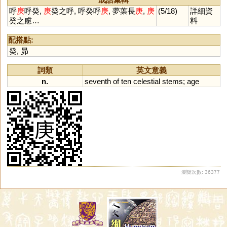
呼
庚
呼癸,
庚
癸之呼, 呼癸呼
庚
, 夢葉長
庚
,
庚
(5/18)
詳細資
癸之慮…
料
配搭點:
癸
,
昴
詞類
英文意義
n.
seventh
of
ten
celestial
stems
;
age
瀏覽次數: 36377