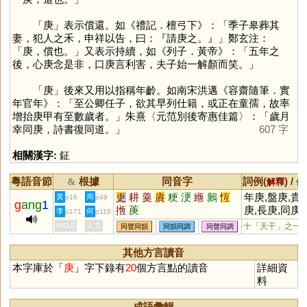
「
庚
」表示償還。如《禮記．檀弓下》：「季子皋葬其
妻，犯人之禾，申祥以告，曰：『請庚之。』」鄭玄注：
「庚，償也。」又表示持續，如《列子．黃帝》：「五年之
後，心庚念是非，口庚言利害，夫子始一解顏而笑。」
「
庚
」後來又用以指稱年齡。如南宋洪邁《容齋隨筆．實
年官年》：「至公卿任子，欲其早列仕籍，或正在童孺，故率
增抬庚甲有至數歲者。」朱熹〈元范別後寄惠佳篇〉：「歲月
幸同庚，詩書復同道。」
607 字
相關漢字:
鉦
粵語音節
根據
同音字
詞例(
) /
&
解釋
備
更
耕
羹
賡
粳
浭
緪
鶊
恆
年庚,盤庚,貴
黃
周
p16
p49
g
ang
1
揯
菮
庚,長庚,同庚,
李
何
p171
p116
庚癸,庚辛,庚
HKLS
人文
十「天干」之一
同聲同韻
同韻同調
同聲同調
帖,庚信,庚癸
呼,庚子之役,
其他方言讀音
子賠款
本字庫於「
庚
」字下錄有
20
個方言點的讀音
詳細資
料
成語彙輯