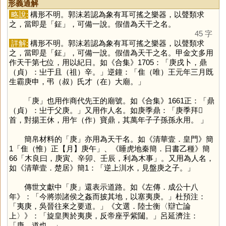
形義通解
略說:
構形不明。郭沫若認為象有耳可搖之樂器，以聲類求
之，當即是「
鉦
」，可備一說。假借為天干之名。
45 字
詳解:
構形不明。郭沫若認為象有耳可搖之樂器，以聲類求
之，當即是「
鉦
」，可備一說。假借為天干之名。甲金文多用
作天干第七位，用以紀日。如《合集》1705：「庚戌卜，鼎
（貞）：㞢于且（祖）辛。」逆鐘：「隹（唯）王元年三月既
生霸庚申，弔（叔）氏才（在）大廟。」
「
庚
」也用作商代先王的廟號。如《合集》1661正：「鼎
（貞）：㞢于父庚。」又用作人名。如庚季鼎：「庚季拜𩒨
首，對揚王休，用乍（作）寶鼎，其萬年子子孫孫永用。 」
簡帛材料的「
庚
」亦用為天干名。如《清華壹．皇門》簡
1「隹（惟）正【月】庚午」、《睡虎地秦簡．日書乙種》簡
66「木良曰，庚寅、辛卯、壬辰，利為木事」。又用為人名，
如《清華壹．楚居》簡1：「逆上汌水，見盤庚之子。」
傳世文獻中「
庚
」還表示道路。如《左傳．成公十八
年》：「今將崇諸侯之姦而披其地，以塞夷庚。」杜預注：
「夷庚，吳晉往來之要道。」《文選．陸士衡〈辯亡論
上〉》：「旋皇輿於夷庚，反帝座乎紫闥。」呂延濟注：
「庚，道也。」