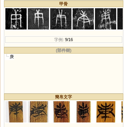
甲骨
字例:
9/16
(部件樹)
庚
簡帛文字