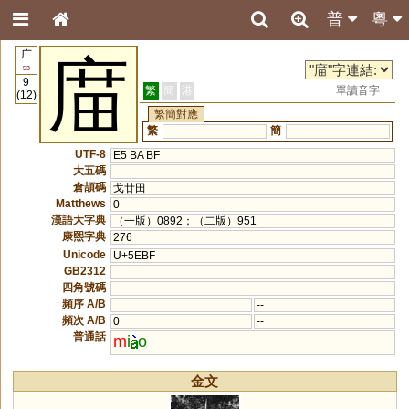
普
粵
广
庿
53
9
繁
簡
港
單讀音字
(12)
繁簡對應
繁
簡
UTF-8
E5 BA BF
大五碼
倉頡碼
戈廿田
Matthews
0
漢語大字典
（一版）0892；（二版）951
康熙字典
276
Unicode
U+5EBF
GB2312
四角號碼
頻序 A/B
--
頻次 A/B
0
--
普通話
m
i
o
金文