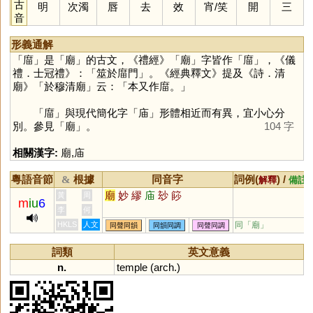
古
明
次濁
唇
去
效
宵
/
笑
開
三
音
形義通解
「
庿
」是「
廟
」的古文，《禮經》「
廟
」字皆作「
庿
」，《儀
禮．士冠禮》：「筮於庿門」。《經典釋文》提及《詩．清
廟》「於穆清廟」云：「本又作庿。」
「
庿
」與現代簡化字「
庙
」形體相近而有異，宜小心分
別。參見「
廟
」。
104 字
相關漢字:
廟
,
庙
粵語音節
根據
同音字
詞例(
) /
&
解釋
備註
廟
妙
繆
庙
玅
篎
黃
周
m
iu
6
李
何
HKLS
人文
同「
廟
」
同聲同韻
同韻同調
同聲同調
詞類
英文意義
n.
temple
(
arch
.)