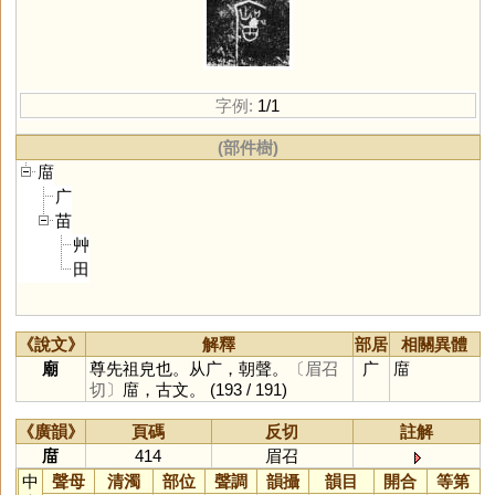
字例:
1/1
(部件樹)
庿
广
苗
艸
田
《說文》
解釋
部居
相關異體
廟
尊先祖皃也。从广，朝聲。
〔眉召
广
庿
切〕
庿，古文。
(193 / 191)
《廣韻》
頁碼
反切
註解
庿
414
眉召
中
聲母
清濁
部位
聲調
韻攝
韻目
開合
等第