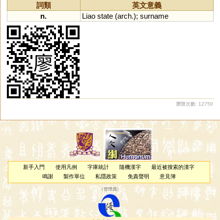
詞類
英文意義
n.
Liao
state
(
arch
.);
surname
瀏覽次數: 12750
新手入門
使用凡例
字庫統計
隨機漢字
最近被搜索的漢字
鳴謝
製作單位
私隱政策
免責聲明
意見簿
（
管理員
）