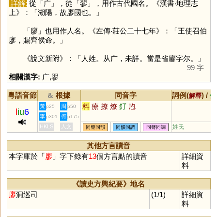
詳解:
從「
广
」，從「
翏
」，用作古代國名。《漢書‧地理志
上》：「湖陽，故廖國也。」
「
廖
」也用作人名。《左傳‧莊公二十七年》：「王使召伯
廖，賜齊侯命。」
《說文新附》：「人姓。从广，未詳。當是省廫字尔。」
99 字
相關漢字:
广
,
翏
粵語音節
根據
同音字
詞例(
) /
&
解釋
備
料
療
撩
燎
釕
尥
黃
周
p25
p50
l
iu
6
李
何
p301
p175
HKLS
人文
姓氏
同聲同韻
同韻同調
同聲同調
其他方言讀音
本字庫於「
廖
」字下錄有
13
個方言點的讀音
詳細資
料
《讀史方輿紀要》地名
廖
洞巡司
(1/1)
詳細資
料