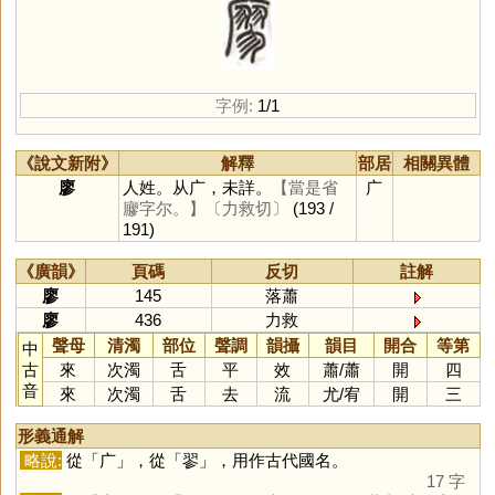
字例:
1/1
《說文新附》
解釋
部居
相關異體
廖
人姓。从广，未詳。
【當是省
广
廫字尔。】
〔力救切〕
(193 /
191)
《廣韻》
頁碼
反切
註解
廖
145
落蕭
廖
436
力救
聲母
清濁
部位
聲調
韻攝
韻目
開合
等第
中
古
來
次濁
舌
平
效
蕭
/
蕭
開
四
音
來
次濁
舌
去
流
尤
/
宥
開
三
形義通解
略說:
從「
广
」，從「
翏
」，用作古代國名。
17 字