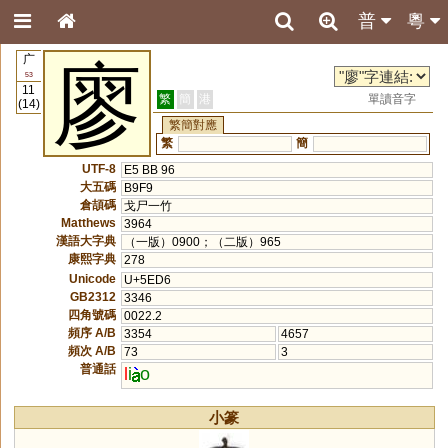
普
粵
广
廖
53
11
繁
簡
港
單讀音字
(14)
繁簡對應
繁
簡
UTF-8
E5 BB 96
大五碼
B9F9
倉頡碼
戈尸一竹
Matthews
3964
漢語大字典
（一版）0900；（二版）965
康熙字典
278
Unicode
U+5ED6
GB2312
3346
四角號碼
0022.2
頻序 A/B
3354
4657
頻次 A/B
73
3
普通話
l
i
o
小篆