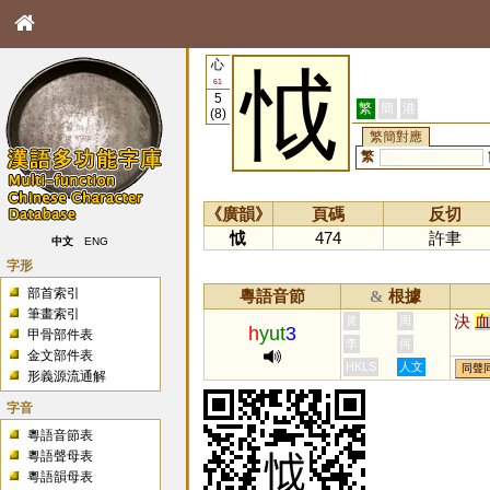
心
怴
61
5
繁
簡
港
(8)
繁簡對應
繁
《廣韻》
頁碼
反切
怴
474
許聿
中文
ENG
字形
部首索引
粵語音節
根據
&
筆畫索引
決
黃
周
h
yut
3
甲骨部件表
李
何
金文部件表
HKLS
人文
同聲
形義源流通解
字音
粵語音節表
粵語聲母表
粵語韻母表