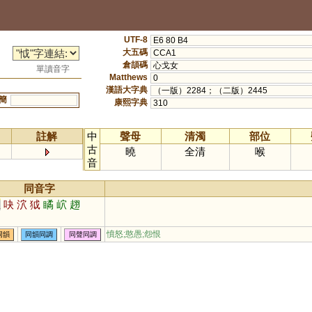
UTF-8
E6 80 B4
大五碼
CCA1
倉頡碼
心戈女
單讀音字
Matthews
0
漢語大字典
（一版）2284；（二版）2445
簡
康熙字典
310
註解
中
聲母
清濁
部位
古
曉
全清
喉
音
同音字
血
吷
泬
狘
瞲
岤
趐
憤怒;憨愚;怨恨
同韻
同韻同調
同聲同調