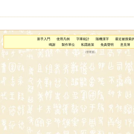
新手入門
使用凡例
字庫統計
隨機漢字
最近被搜索
鳴謝
製作單位
私隱政策
免責聲明
意見簿
（
管理員
）