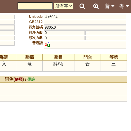
普
粵
Unicode
U+6034
GB2312
四角號碼
9305.0
頻序 A/B
0
--
頻次 A/B
0
--
普通話
x
聲調
韻攝
韻目
開合
等第
入
臻
諄
/
術
合
三
詞例(
) /
解釋
備註