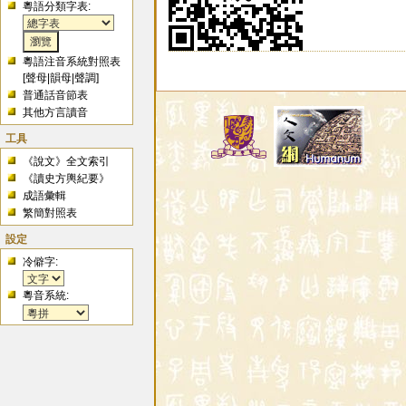
粵語分類字表:
粵語注音系統對照表
[
聲母
|
韻母
|
聲調
]
普通話音節表
其他方言讀音
工具
《說文》全文索引
《讀史方輿紀要》
成語彙輯
繁簡對照表
設定
冷僻字:
粵音系統: