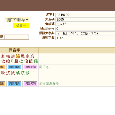
UTF-8
E8 B6 90
大五碼
E065
倉頡碼
土人尸一一
破音字
Matthews
0
漢語大字典
（一版）3487；（二版）3719
簡
康熙字典
1145
同音字
喜
刺
幟
翅
賜
熾
廁
恣
踅
佽
眙
𠕞
胵
栨
佁
饎
儩
跮
蛓
莿
絘
蚝
庛
朿
同「
翅
」
同韻
同韻同調
同聲同調
血
吷
泬
狘
瞲
岤
怴
前進;眾鳥群飛
同韻
同韻同調
同聲同調