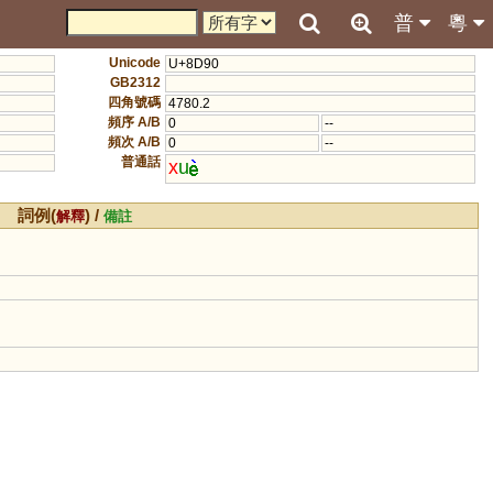
普
粵
Unicode
U+8D90
GB2312
四角號碼
4780.2
頻序 A/B
0
--
頻次 A/B
0
--
普通話
x
u
詞例(
) /
解釋
備註