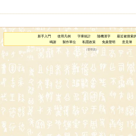
新手入門
使用凡例
字庫統計
隨機漢字
最近被搜索
鳴謝
製作單位
私隱政策
免責聲明
意見簿
（
管理員
）