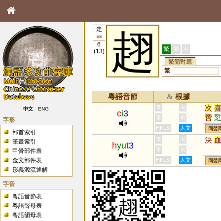
走
趐
156
6
繁
簡
港
(13)
繁簡對應
繁
粵語音節
根據
&
次
黃
周
中文
ENG
c
i
3
啻
李
何
字形
翨
HKLS
人文
同聲
部首索引
決
黃
周
筆畫索引
h
yut
3
李
何
甲骨部件表
金文部件表
HKLS
人文
同聲
形義源流通解
字音
粵語音節表
粵語聲母表
粵語韻母表