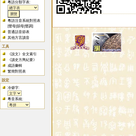
粵語分類字表:
粵語注音系統對照表
[
聲母
|
韻母
|
聲調
]
普通話音節表
其他方言讀音
工具
《說文》全文索引
《讀史方輿紀要》
成語彙輯
繁簡對照表
設定
冷僻字:
粵音系統: