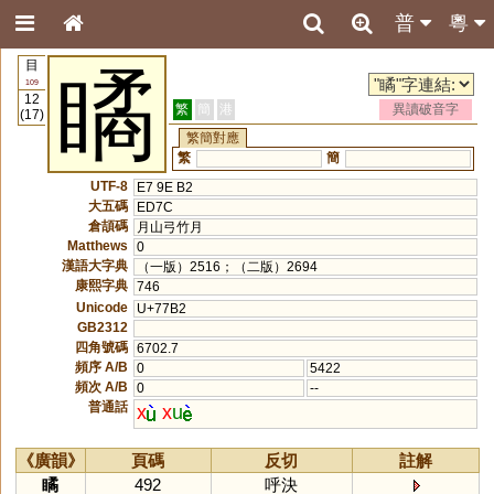
普
粵
目
瞲
109
12
繁
簡
港
異讀破音字
(17)
繁簡對應
繁
簡
UTF-8
E7 9E B2
大五碼
ED7C
倉頡碼
月山弓竹月
Matthews
0
漢語大字典
（一版）2516；（二版）2694
康熙字典
746
Unicode
U+77B2
GB2312
四角號碼
6702.7
頻序 A/B
0
5422
頻次 A/B
0
--
普通話
x
x
u
《廣韻》
頁碼
反切
註解
瞲
492
呼決