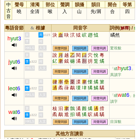
中
聲母
清濁
部位
聲調
韻攝
韻目
開合
等第
古
曉
全清
喉
入
山
先
/
屑
合
四
音
粵語音節
根據
同音字
詞例(
) /
&
解釋
備
決
血
吷
泬
狘
岤
趐
怴
瞲然
黃
周
p115
h
yut
3
李
何
HKLS
人文
驚視貌
同聲同韻
同韻同調
同聲同調
說
月
越
乙
閱
曰
穴
悅
粵
黃
周
釔
聿
鉞
樾
潏
刖
抈
踅
燏
j
yut
6
李
何
p322
遹
噦
爇
矞
玥
鷸
乚
仴
鴥
h
yut
3
HKLS
人文
「瞲
」的
同聲同韻
同韻同調
同聲同調
驈
鳦
泧
泬
戉
軏
狘
僪
欥
異讀字
芛
蚎
袕
律
率
壘
栗
溧
聿
慄
燏
篥
黃
周
遹
矞
葎
鷸
塛
垏
獝
鱊
驈
l
eot
6
李
何
p322
繘
硉
嵂
搮
麜
瑮
噊
膟
鷅
w
at
6
HKLS
人文
「瞲
」的
同聲同韻
同韻同調
同聲同調
繂
讀字
核
汩
聿
鶻
潏
囫
燏
遹
搰
黃
周
w
at
6
矞
鷸
尳
抇
噊
獝
鴥
繘
驈
李
何
p322
鱊
HKLS
人文
目深貌
同聲同韻
同韻同調
同聲同調
其他方言讀音