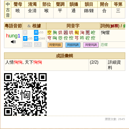
中
聲母
清濁
部位
聲調
韻攝
韻目
開合
等第
古
曉
全清
喉
平
通
鍾
/
鍾
合
三
音
粵語音節
根據
同音字
詞例(
) /
&
解釋
備
空
胸
烘
凶
哄
匈
洶
兇
崆
恟懼
黃
周
p55
h
ung
1
穹
哅
箜
倥
悾
芎
吽
硿
焢
李
何
p35
p346
谾
涳
忷
HKLS
人文
恐懼
同聲同韻
同韻同調
同聲同調
成語彙輯
人情
恟
恟
, 天下
恟
恟
(2/2)
詳細資
料
瀏覽次數: 2645