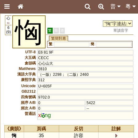
普
粵
心
恟
61
6
繁
簡
港
單讀音字
(9)
繁簡對應
繁
簡
UTF-8
E6 81 9F
大五碼
CECC
倉頡碼
心心山大
Matthews
2810
漢語大字典
（一版）2298；（二版）2460
康熙字典
312
Unicode
U+605F
GB2312
四角號碼
9702.0
頻序 A/B
0
5422
頻次 A/B
0
--
普通話
x
i
ng
《廣韻》
頁碼
反切
註解
恟
35
許容