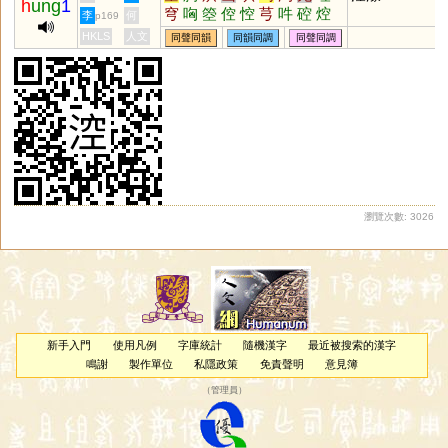
h
ung
1
穹
哅
箜
倥
悾
芎
吽
硿
焢
李
何
p169
谾
恟
忷
HKLS
人文
同聲同韻
同韻同調
同聲同調
瀏覽次數: 3026
新手入門
使用凡例
字庫統計
隨機漢字
最近被搜索的漢字
鳴謝
製作單位
私隱政策
免責聲明
意見簿
（
管理員
）