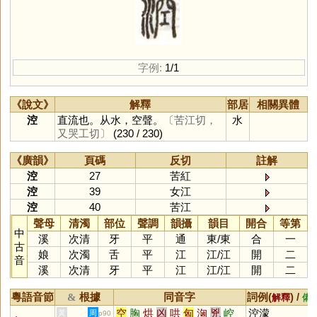
字例:
1/1
《說文》
解釋
部居
相關異體
涳
直流也。从水，空聲。
〔苦江切，
水
又哭工切〕
(230 / 230)
《廣韻》
頁碼
反切
註解
涳
27
苦紅
涳
39
女江
涳
40
苦江
聲母
清濁
部位
聲調
韻攝
韻目
開合
等第
中
溪
次清
牙
平
通
東
/
東
合
一
古
娘
次濁
舌
平
江
江
/
江
開
二
音
溪
次清
牙
平
江
江
/
江
開
二
粵語音節
根據
同音字
詞例(
) /
&
解釋
備
空
胸
烘
凶
哄
匈
洶
兇
崆
涳濛
黃
周
p90