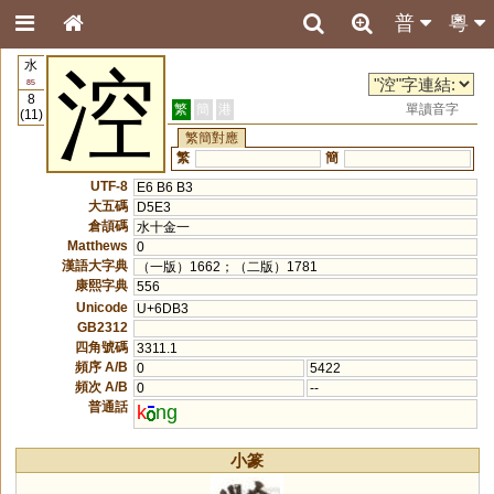
普
粵
水
涳
85
8
繁
簡
港
單讀音字
(11)
繁簡對應
繁
簡
UTF-8
E6 B6 B3
大五碼
D5E3
倉頡碼
水十金一
Matthews
0
漢語大字典
（一版）1662；（二版）1781
康熙字典
556
Unicode
U+6DB3
GB2312
四角號碼
3311.1
頻序 A/B
0
5422
頻次 A/B
0
--
普通話
k
ng
小篆