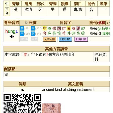
中
聲母
清濁
部位
聲調
韻攝
韻目
開合
等第
古
溪
次清
牙
平
通
東
/
東
合
一
音
粵語音節
根據
同音字
詞例(
) /
&
解釋
備
空
胸
烘
凶
哄
匈
洶
兇
崆
箜篌
黃
周
(古絃樂器)
p47
p125
h
ung
1
穹
哅
倥
悾
芎
吽
硿
焢
谾
箜篌引
(漢樂府
李
何
p169
p346
涳
恟
忷
曲)
HKLS
人文
同聲同韻
同韻同調
同聲同調
其他方言讀音
本字庫於「
箜
」字下錄有
7
個方言點的讀音
詳細資
料
配搭點:
篌
詞類
英文意義
n.
ancient
kind
of
string
instrument