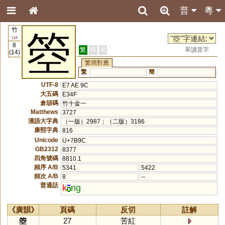
普
粵
竹
箜
118
8
繁
簡
港
單讀音字
(14)
繁簡對應
繁
簡
UTF-8
E7 AE 9C
大五碼
E34F
倉頡碼
竹十金一
Matthews
3727
漢語大字典
（一版）2987；（二版）3186
康熙字典
816
Unicode
U+7B9C
GB2312
8377
四角號碼
8810.1
頻序 A/B
5341
5422
頻次 A/B
8
--
普通話
k
ng
《廣韻》
頁碼
反切
註解
箜
27
苦紅