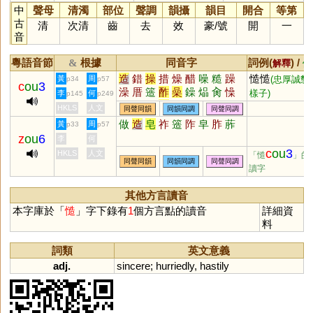
中
聲母
清濁
部位
聲調
韻攝
韻目
開合
等第
古
清
次清
齒
去
效
豪
/
號
開
一
音
粵語音節
根據
同音字
詞例(
) /
&
解釋
備
造
錯
操
措
燥
醋
噪
糙
躁
慥慥
黃
周
(忠厚誠懇
p34
p57
c
ou
3
澡
厝
簉
酢
喿
鐰
煰
肏
懆
樣子)
李
何
p145
p249
趮
矂
氉
鄵
譟
HKLS
人文
同聲同韻
同韻同調
同聲同調
做
造
皂
祚
簉
阼
皁
胙
葄
黃
周
p33
p57
z
ou
6
李
何
c
ou
3
HKLS
人文
「慥
」的
同聲同韻
同韻同調
同聲同調
讀字
其他方言讀音
本字庫於「
慥
」字下錄有
1
個方言點的讀音
詳細資
料
詞類
英文意義
adj.
sincere
;
hurriedly
,
hastily