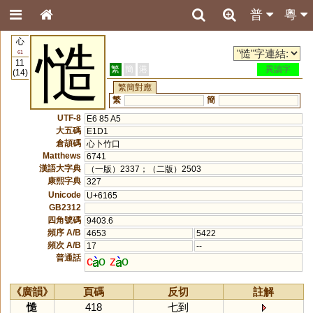
普
粵
心
慥
61
11
繁
簡
港
異讀字
(14)
繁簡對應
繁
簡
UTF-8
E6 85 A5
大五碼
E1D1
倉頡碼
心卜竹口
Matthews
6741
漢語大字典
（一版）2337；（二版）2503
康熙字典
327
Unicode
U+6165
GB2312
四角號碼
9403.6
頻序 A/B
4653
5422
頻次 A/B
17
--
普通話
c
o
z
o
《廣韻》
頁碼
反切
註解
慥
418
七到