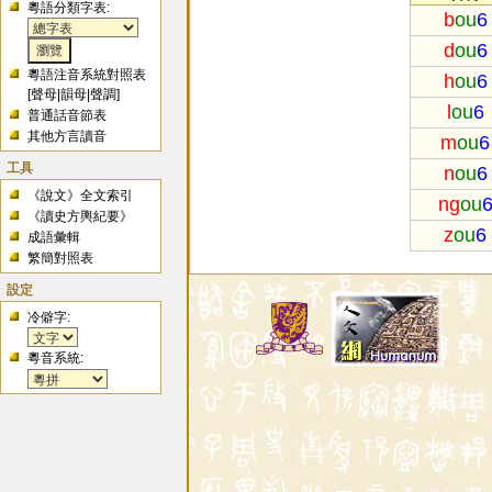
粵語分類字表:
b
ou
6
d
ou
6
粵語注音系統對照表
h
ou
6
[
聲母
|
韻母
|
聲調
]
l
ou
6
普通話音節表
其他方言讀音
m
ou
6
工具
n
ou
6
《說文》全文索引
ng
ou
《讀史方輿紀要》
z
ou
6
成語彙輯
繁簡對照表
設定
冷僻字:
粵音系統: