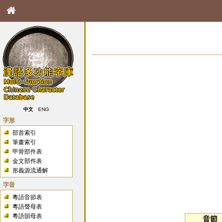
中文
ENG
字形
部首索引
筆畫索引
甲骨部件表
金文部件表
形義源流通解
字音
粵語音節表
粵語聲母表
粵語韻母表
音節