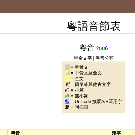
粵語音節表
粵音
?
ou
6
甲金文字
|
粵音分類
= 甲骨文
= 甲骨文及金文
= 金文
斜
= 簡帛或其他古文字
紅
= 小篆
綠
= 無小篆
藍
= Unicode 擴展A/B區用字
粗
= 附插圖
粵音
漢字