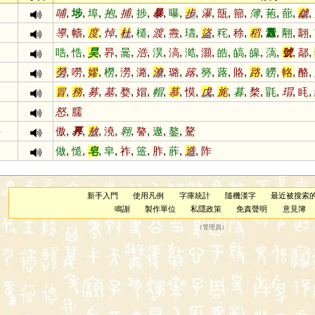
哺
,
埗
,
埠
,
抱
,
捕
,
捗
,
暴
,
曝
,
步
,
瀑
,
瓿
,
篰
,
簿
,
菢
,
蔀
,
虣
,
導
,
幬
,
度
,
悼
,
杜
,
檤
,
渡
,
燾
,
瓙
,
盜
,
秺
,
稌
,
稻
,
纛
,
翢
,
翿
,
哠
,
悎
,
昊
,
昦
,
暠
,
浩
,
淏
,
滈
,
澔
,
灝
,
皓
,
皜
,
皞
,
薃
,
號
,
鄗
,
勞
,
嘮
,
嫪
,
橯
,
澇
,
潞
,
潦
,
璐
,
簬
,
簩
,
蕗
,
賂
,
路
,
軂
,
輅
,
酪
,
冒
,
務
,
募
,
墓
,
婺
,
媢
,
帽
,
慕
,
慔
,
戊
,
旄
,
暮
,
楘
,
毷
,
瑁
,
眊
,
怒
,
臑
6
傲
,
奡
,
敖
,
澆
,
翱
,
謷
,
遨
,
鏊
,
驁
做
,
慥
,
皂
,
皁
,
祚
,
簉
,
胙
,
葄
,
造
,
阼
新手入門
使用凡例
字庫統計
隨機漢字
最近被搜索
鳴謝
製作單位
私隱政策
免責聲明
意見簿
（
管理員
）