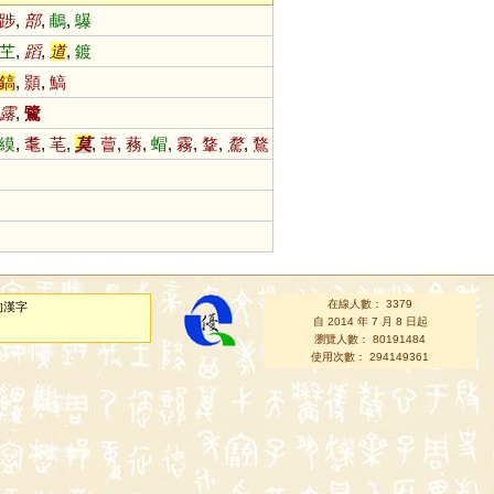
踄
,
部
,
鵏
,
鸔
芏
,
蹈
,
道
,
鍍
鎬
,
顥
,
鰝
露
,
鷺
縸
,
耄
,
芼
,
莫
,
萺
,
蓩
,
蝐
,
霧
,
鞪
,
騖
,
鶩
在線人數： 3379
的漢字
自 2014 年 7 月 8 日起
瀏覽人數： 80191484
使用次數： 294149361