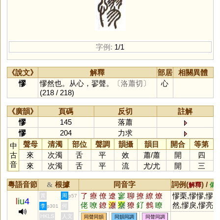
字例:
1/1
《說文》
解釋
部居
相關異體
憀
憀然也。从心，翏聲。
〔洛蕭切〕
心
(218 / 218)
《廣韻》
頁碼
反切
註解
憀
145
落蕭
憀
204
力求
聲母
清濁
部位
聲調
韻攝
韻目
開合
等第
中
古
來
次濁
舌
平
效
蕭
/
蕭
開
四
音
來
次濁
舌
平
流
尤
/
尤
開
三
粵語音節
根據
同音字
詞例(
) /
&
解釋
備
了
療
僚
遼
寥
聊
撩
繚
燎
憀栗,憀憀,憀
黃
周
p57
l
iu
4
佬
嘹
鐐
潦
寮
獠
釕
鷯
瞭
然,憀戾,憀亮
李
何
p301
尞
膋
嶚
嫽
敹
橑
膫
簝
蟟
HKLS
人文
同聲同韻
同韻同調
同聲同調