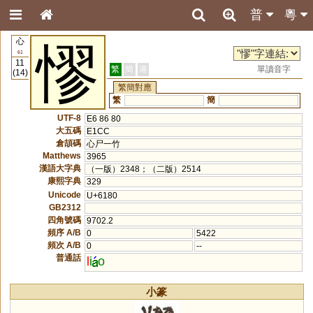
普
粵
心
憀
61
11
繁
簡
港
單讀音字
(14)
繁簡對應
繁
簡
UTF-8
E6 86 80
大五碼
E1CC
倉頡碼
心尸一竹
Matthews
3965
漢語大字典
（一版）2348；（二版）2514
康熙字典
329
Unicode
U+6180
GB2312
四角號碼
9702.2
頻序 A/B
0
5422
頻次 A/B
0
--
普通話
l
i
o
小篆