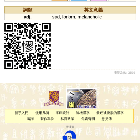
豂
飂
飉
屪
憭
顟
窷
镽
嵺
翏
漻
詞類
英文意義
adj.
sad
,
forlorn
,
melancholic
瀏覽次數: 3595
新手入門
使用凡例
字庫統計
隨機漢字
最近被搜索的漢字
鳴謝
製作單位
私隱政策
免責聲明
意見簿
（
管理員
）