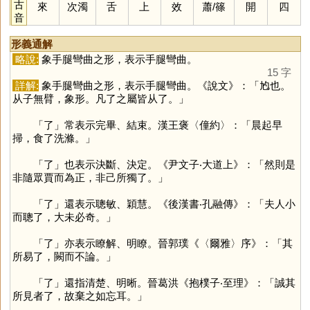
古
來
次濁
舌
上
效
蕭
/
篠
開
四
音
形義通解
略說:
象手腿彎曲之形，表示手腿彎曲。
15 字
詳解:
象手腿彎曲之形，表示手腿彎曲。《說文》：「尥也。
从子無臂，象形。凡了之屬皆从了。」
「
了
」常表示完畢、結束。漢王褒〈僮約〉：「晨起早
掃，食了洗滌。」
「
了
」也表示決斷、決定。《尹文子‧大道上》：「然則是
非隨眾賈而為正，非己所獨了。」
「
了
」還表示聰敏、穎慧。《後漢書‧孔融傳》：「夫人小
而聰了，大未必奇。」
「
了
」亦表示瞭解、明瞭。晉郭璞《〈爾雅〉序》：「其
所易了，闕而不論。」
「
了
」還指清楚、明晰。晉葛洪《抱樸子‧至理》：「誠其
所見者了，故棄之如忘耳。」