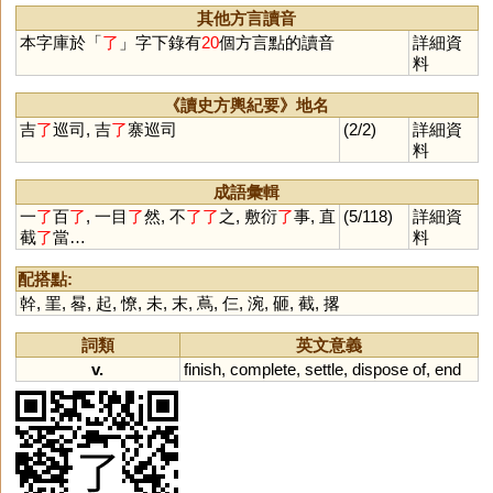
案,了願,了悟,
其他方言讀音
了債,末了,罷
本字庫於「
了
」字下錄有
20
個方言點的讀音
詳細資
了,了不起,免
料
了,不了了之,
甚了了
《讀史方輿紀要》地名
吉
了
巡司, 吉
了
寨巡司
(2/2)
詳細資
料
成語彙輯
一
了
百
了
, 一目
了
然, 不
了
了
之, 敷衍
了
事, 直
(5/118)
詳細資
截
了
當…
料
配搭點:
幹
,
罣
,
晷
,
起
,
憭
,
未
,
末
,
蔦
,
仨
,
涴
,
砸
,
截
,
撂
詞類
英文意義
v.
finish
,
complete
,
settle
,
dispose
of
,
end