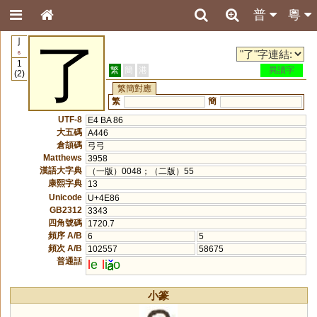
普
粵
亅
了
6
1
繁
簡
港
異讀字
(2)
繁簡對應
繁
簡
UTF-8
E4 BA 86
大五碼
A446
倉頡碼
弓弓
Matthews
3958
漢語大字典
（一版）0048；（二版）55
康熙字典
13
Unicode
U+4E86
GB2312
3343
四角號碼
1720.7
頻序 A/B
6
5
頻次 A/B
102557
58675
普通話
l
e
l
i
o
小篆