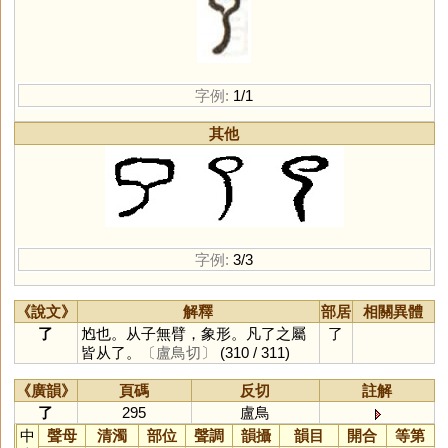
字例:
1/1
其他
字例:
3/3
《說文》
解釋
部居
相關異體
了
尥也。从子無臂，象形。凡了之屬
了
皆从了。
〔盧鳥切〕
(310 / 311)
《廣韻》
頁碼
反切
註解
了
295
盧鳥
中
聲母
清濁
部位
聲調
韻攝
韻目
開合
等第