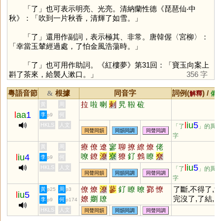
「
了
」也可表示明亮、光亮。清納蘭性德《琵琶仙‧中
秋》：「吹到一片秋香，清輝了如雪。」
「
了
」還用作副詞，表示極其、非常。唐韓偓〈宮柳〉：
「幸當玉輦經過處，了怕金風浩蕩時。」
「
了
」也可用作助詞。《紅樓夢》第31回：「寶玉向案上
斟了茶來，給襲人漱口。」
356 字
粵語音節
根據
同音字
詞例(
) /
&
解釋
備
拉
啦
喇
剌
旯
鞡
砬
黃
周
l
aa
1
李
何
p9
l
iu
5
HKLS
人文
「了
」的異
同聲同韻
同韻同調
同聲同調
字
療
僚
遼
寥
聊
撩
繚
燎
佬
黃
周
嘹
鐐
潦
寮
獠
釕
鷯
瞭
尞
l
iu
4
李
何
p9
膋
嫽
嶚
敹
橑
膫
簝
蟟
豂
l
iu
5
HKLS
人文
「了
」的異
同聲同韻
同韻同調
同聲同調
飂
飉
屪
憭
顟
窷
镽
憀
嵺
字
翏
漻
僚
燎
潦
蓼
釕
瞭
暸
鄝
憭
了斷,不得了,
黃
周
p25
p3
l
iu
5
嫽
嬼
镽
完沒了,了結,
李
何
p9
p174
解,了得,了事,
HKLS
人文
同聲同韻
同韻同調
同聲同調
了當,了然,了