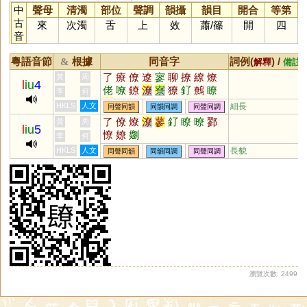
中
聲母
清濁
部位
聲調
韻攝
韻目
開合
等第
古
來
次濁
舌
上
效
蕭
/
篠
開
四
音
粵語音節
根據
同音字
詞例(
) /
&
解釋
備註
了
療
僚
遼
寥
聊
撩
繚
燎
黃
周
l
iu
4
佬
嘹
鐐
潦
寮
獠
釕
鷯
瞭
李
何
尞
漻
嫽
膋
嶚
敹
橑
膫
簝
HKLS
人文
細長
同聲同韻
同韻同調
同聲同調
蟟
豂
飂
飉
屪
憭
顟
窷
嵺
了
僚
燎
潦
蓼
釕
瞭
暸
鄝
黃
周
l
iu
5
翏
憀
憭
嫽
嬼
李
何
HKLS
人文
長貌
同聲同韻
同韻同調
同聲同調
瀏覽次數: 2499