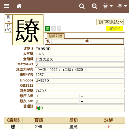
普
粵
長
镽
168
12
繁
簡
港
破音字
(20)
繁簡對應
繁
簡
UTF-8
E9 95 BD
大五碼
F376
倉頡碼
尸戈大金火
Matthews
0
漢語大字典
（一版）4055；（二版）4320
康熙字典
1257
Unicode
U+957D
GB2312
四角號碼
7479.6
頻序 A/B
0
--
頻次 A/B
0
--
普通話
l
i
o
《廣韻》
頁碼
反切
註解
镽
296
盧鳥