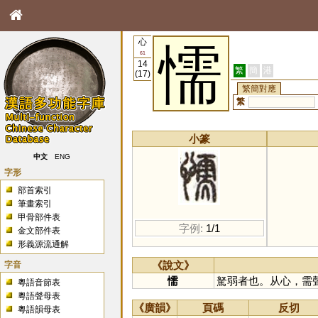
心
懦
61
14
繁
簡
港
(17)
繁簡對應
繁
小篆
中文
ENG
字形
部首索引
筆畫索引
甲骨部件表
字例:
1/1
金文部件表
形義源流通解
字音
《說文》
懦
駑弱者也。从心，需
粵語音節表
粵語聲母表
《廣韻》
頁碼
反切
粵語韻母表