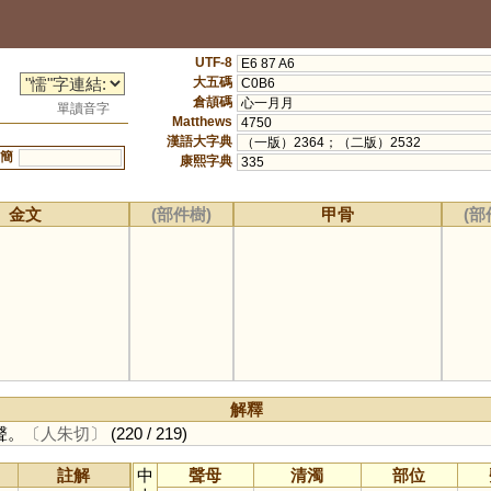
UTF-8
E6 87 A6
大五碼
C0B6
倉頡碼
心一月月
單讀音字
Matthews
4750
漢語大字典
（一版）2364；（二版）2532
簡
康熙字典
335
金文
(部件樹)
甲骨
(部
解釋
聲。
〔人朱切〕
(220 / 219)
註解
中
聲母
清濁
部位