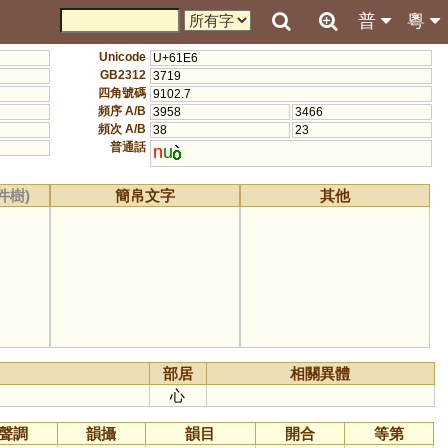
普
粵
Unicode
U+61E6
GB2312
3719
四角號碼
9102.7
頻序 A/B
3958
3466
頻次 A/B
38
23
普通話
n
u
件樹)
簡帛文字
其他
部居
相關異體
心
聲調
韻攝
韻目
開合
等第