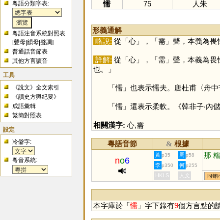
懦
75
人朱
粵語分類字表:
形義通解
粵語注音系統對照表
略說:
從「
心
」，「
需
」聲，本義為畏
[
聲母
|
韻母
|
聲調
]
普通話音節表
詳解:
從「
心
」，「
需
」聲，本義為畏
其他方言讀音
也。」
工具
「
懦
」也表示懦夫。唐杜甫〈舟中
《說文》全文索引
《讀史方輿紀要》
「
懦
」還表示柔軟。《韓非子‧內
成語彙輯
繁簡對照表
相關漢字:
心
,
需
設定
冷僻字:
粵語音節
根據
&
那
黃
周
p35
p58
n
o
6
粵音系統:
李
何
p350
p255
HKLS
人文
同聲
本字庫於「
懦
」字下錄有
9
個方言點的