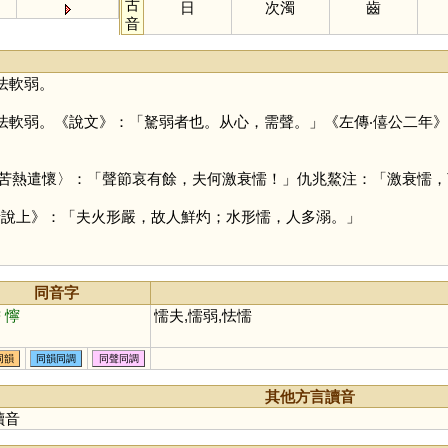
古
日
次濁
齒
音
怯軟弱。
怯軟弱。《說文》：「駑弱者也。从心，需聲。」《左傳‧僖公二年
苦熱遣懷〉：「聲節哀有餘，夫何激衰懦！」仇兆鰲注：「激衰懦，
儲說上》：「夫火形嚴，故人鮮灼；水形懦，人多溺。」
同音字
糯
懧
懦夫,懦弱,怯懦
同韻
同韻同調
同聲同調
其他方言讀音
讀音