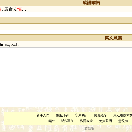
成語彙輯
懦
, 廉貪立
懦
…
英文意義
timid
;
soft
新手入門
使用凡例
字庫統計
隨機漢字
最近被搜索
鳴謝
製作單位
私隱政策
免責聲明
意見簿
（
管理員
）