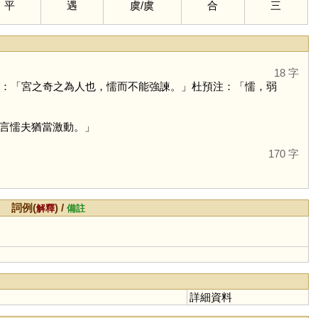
平
遇
虞
/
虞
合
三
18 字
》：「宮之奇之為人也，懦而不能強諫。」杜預注：「懦，弱
言懦夫猶當激動。」
170 字
詞例(
) /
解釋
備註
詳細資料