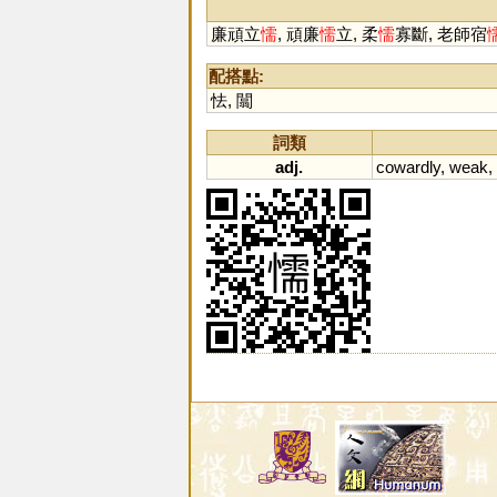
廉頑立
懦
, 頑廉
懦
立, 柔
懦
寡斷, 老師宿
配搭點:
怯
,
闒
詞類
adj.
cowardly
,
weak
,