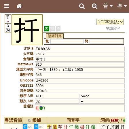
普
粵
手
扦
64
3
繁
簡
港
單讀音字
(6)
繁簡對應
繁
簡
UTF-8
E6 89 A6
大五碼
C9E7
倉頡碼
手竹十
Matthews
910
漢語大字典
（一版）1830；（二版）1935
康熙字典
346
Unicode
U+6266
GB2312
3904
四角號碼
5204.0
頻序 A/B
4111
5422
頻次 A/B
32
--
普通話
q
i
n
粵語音節
根據
同音字
詞例(
) /
&
解釋
備
千
遷
芊
阡
仟
韆
梴
奷
櫏
扦子,扦腳,扦
黃
周
p28
p60