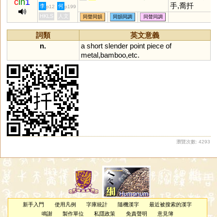
c
in
1
手,喬扦
李
何
p12
p199
HKLS
人文
同聲同韻
同韻同調
同聲同調
詞類
英文意義
n.
a
short
slender
point
piece
of
metal
,
bamboo
,
etc
.
瀏覽次數: 4293
新手入門
使用凡例
字庫統計
隨機漢字
最近被搜索的漢字
鳴謝
製作單位
私隱政策
免責聲明
意見簿