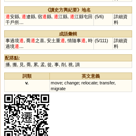
《讀史方輿紀要》地名
遷
安縣,
遷
遼縣, 宿
遷
縣,
遷
江縣,
遷
江縣屯田
(5/6)
詳細資
千戶所…
料
成語彙輯
事過境
遷
, 喬
遷
之喜, 安土重
遷
, 情隨事
遷
, 時
(5/111)
詳細資
過境
遷
…
料
配搭點:
播
,
搬
,
見
,
喬
,
累
,
孟
,
徙
,
事
,
削
,
祧
,
謫
詞類
英文意義
v.
move
;
change
;
relocate
;
transfer
,
migrate