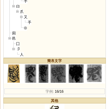
手
𦥑
爪
又
手
◎
囟
邑
囗
卩
人
簡帛文字
字例:
16/16
其他