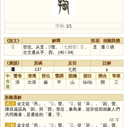
字例:
1/1
《說文》
解釋
部居
相關異體
𨙙
登也。从辵，𠨧聲。
〔七然切〕
𢰕，
辵
遷
𢰕
拪
古文遷从手、西。
(40 / 34)
《廣韻》
頁碼
反切
註解
遷
137
七然
中
聲母
清濁
部位
聲調
韻攝
韻目
開合
等第
古
清
次清
齒
平
山
仙
/
仙
開
三
音
形義通解
略說:
金文從「
邑
」，「
𠨧
」聲。「
𠨧
」從「
舁
」，「
囟
」聲。
陳昌遠認為「
囟
」與「
西
」形近，象鳥巢，從舁從囟就象人們
共同搬巢，是遷徙的「
遷
」字。
66 字
詳解:
金文從「
邑
」，「
𠨧
」聲。「
𠨧
」從「
舁
」，「
囟
」聲。