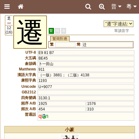
普
粵
辵
遷
162
12
繁
簡
港
單讀音字
(16)
繁簡對應
繁
簡
迁
UTF-8
E9 81 B7
大五碼
BE45
倉頡碼
卜一田山
Matthews
911
漢語大字典
（一版）3881；（二版）4138
康熙字典
1193
Unicode
U+9077
GB2312
四角號碼
3130.1
頻序 A/B
1925
1576
頻次 A/B
454
310
普通話
q
i
n
小篆