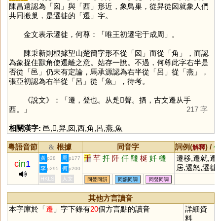
陳昌遠認為「
囟
」與「
西
」形近，象鳥巢，從舁從囟就象人們
共同搬巢，是遷徙的「
遷
」字。
金文表示遷徙，何尊：「唯王初遷宅于成周」。
陳秉新則根據望山楚簡字形不從「
囟
」而從「
角
」，而認
為象捉住獸角使遷離之意。姑存一說。不過，何尊此字右半是
否從「
邑
」仍未有定論，馬承源認為右半從「
呂
」從「
燕
」，
張亞初認為右半從「
呂
」從「
魚
」，待考。
《說文》：「遷，登也。从辵𠨧聲。拪，古文遷从手
西。」
217 字
相關漢字:
邑
,
𠨧
,
舁
,
囟
,
西
,
角
,
呂
,
燕
,
魚
粵語音節
根據
同音字
詞例(
) /
&
解釋
備
千
芊
扦
阡
仟
韆
梴
奷
櫏
遷移,遷就,遷
黃
周
p28
p177
c
in
1
居,遷怒,遷徙,
李
何
p295
p200
遷延,遷善,變
HKLS
人文
同聲同韻
同韻同調
同聲同調
遷,遷地為良
其他方言讀音
本字庫於「
遷
」字下錄有
20
個方言點的讀音
詳細資
料