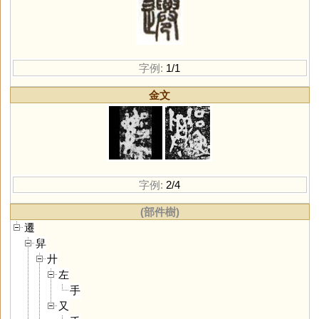
字例:
1/1
金文
字例:
2/4
(部件樹)
遷
舁
廾
左
手
又