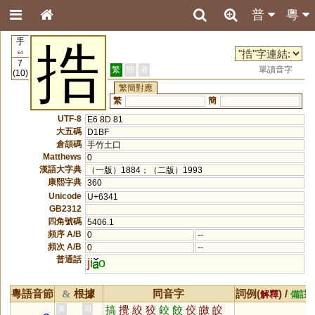
普
粵
手
捁
64
7
繁
簡
港
單讀音字
(10)
繁簡對應
繁
簡
UTF-8
E6 8D 81
大五碼
D1BF
倉頡碼
手竹土口
Matthews
0
漢語大字典
（一版）1884；（二版）1993
康熙字典
360
Unicode
U+6341
GB2312
四角號碼
5406.1
頻序 A/B
0
--
頻次 A/B
0
--
普通話
j
i
o
粵語音節
根據
同音字
詞例(
) /
&
解釋
備註
搞
攪
絞
狡
鉸
餃
佼
皦
皎
黃
周