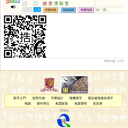
g
aau
2
姣
筊
灚
敥
笅
李
何
HKLS
人文
同「
攪
」
同聲同韻
同韻同調
同聲同調
瀏覽次數: 2702
新手入門
使用凡例
字庫統計
隨機漢字
最近被搜索的漢字
鳴謝
製作單位
私隱政策
免責聲明
意見簿
（
管理員
）