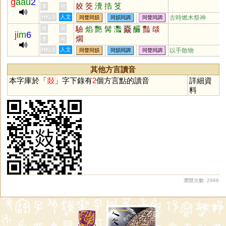
g
aau
2
姣
筊
灚
捁
笅
李
何
HKLS
人文
古時燃木祭神
同聲同韻
同韻同調
同聲同調
驗
焰
艷
髯
灩
焱
釅
豔
燄
黃
周
j
im
6
爓
李
何
HKLS
人文
以手散物
同聲同韻
同韻同調
同聲同調
其他方言讀音
本字庫於「
敥
」字下錄有
2
個方言點的讀音
詳細資
料
瀏覽次數: 2966