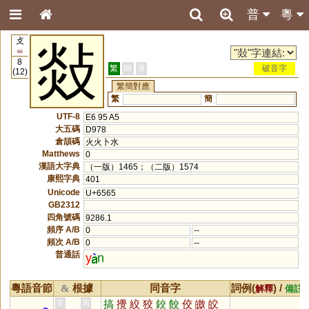
普
粵
攴
敥
66
8
繁
簡
港
破音字
(12)
繁簡對應
繁
簡
UTF-8
E6 95 A5
大五碼
D978
倉頡碼
火火卜水
Matthews
0
漢語大字典
（一版）1465；（二版）1574
康熙字典
401
Unicode
U+6565
GB2312
四角號碼
9286.1
頻序 A/B
0
--
頻次 A/B
0
--
普通話
y
n
粵語音節
根據
同音字
詞例(
) /
&
解釋
備註
搞
攪
絞
狡
鉸
餃
佼
皦
皎
黃
周