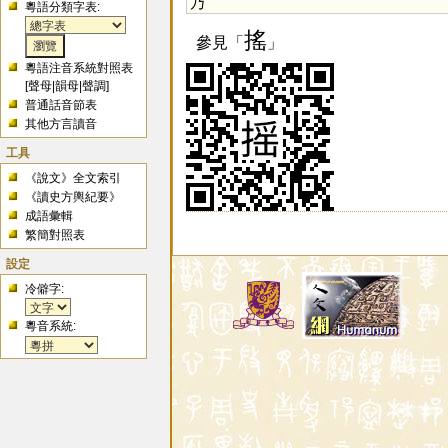
乃
粵語分類字表:
搖
參見「
」
粵語注音系統對照表
[
聲母
|
韻母
|
聲調
]
普通話音節表
其他方言讀音
工具
《說文》全文索引
《讀史方輿紀要》
成語彙輯
繁簡對照表
設定
冷僻字:
粵音系統: