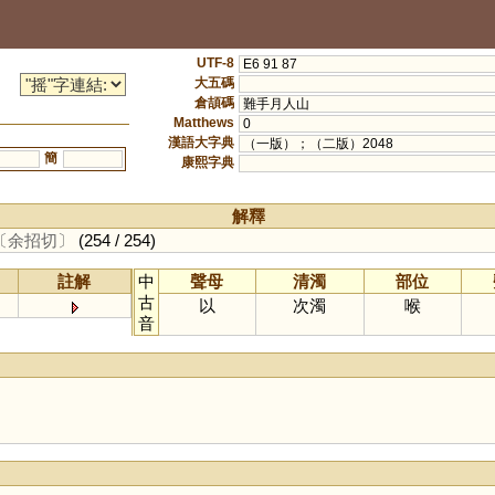
UTF-8
E6 91 87
大五碼
倉頡碼
難手月人山
Matthews
0
漢語大字典
（一版）；（二版）2048
簡
康熙字典
解釋
〔余招切〕
(254 / 254)
註解
中
聲母
清濁
部位
古
以
次濁
喉
音