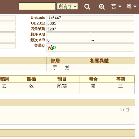
普
粵
Unicode
U+6447
GB2312
5001
四角號碼
5207
頻序 A/B
--
頻次 A/B
0
--
普通話
y
o
部居
相關異體
手
摇
聲調
韻攝
韻目
開合
等第
去
效
宵
/
笑
開
三
17 字