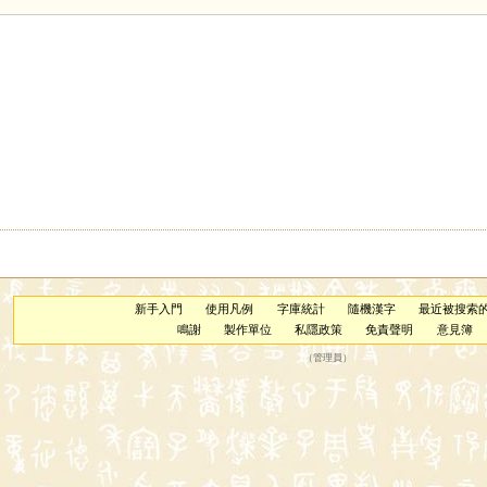
新手入門
使用凡例
字庫統計
隨機漢字
最近被搜索
鳴謝
製作單位
私隱政策
免責聲明
意見簿
（
管理員
）