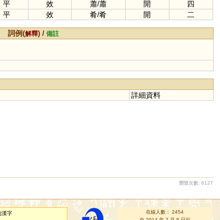
平
效
蕭
/
蕭
開
四
平
效
肴
/
肴
開
二
詞例(
) /
解釋
備註
詳細資料
瀏覽次數: 6127
在線人數： 2454
的漢字
自 2014 年 7 月 8 日起