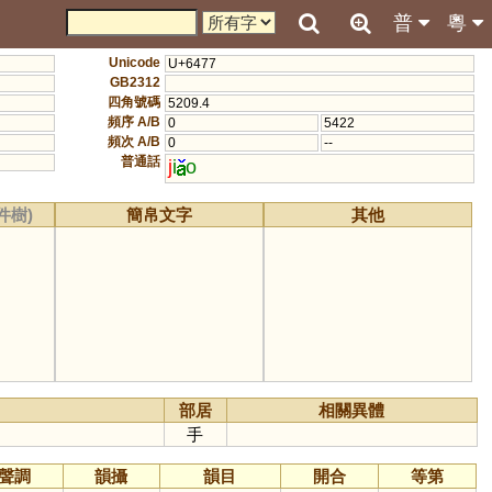
普
粵
Unicode
U+6477
GB2312
四角號碼
5209.4
頻序 A/B
0
5422
頻次 A/B
0
--
普通話
j
i
o
件樹)
簡帛文字
其他
部居
相關異體
手
聲調
韻攝
韻目
開合
等第