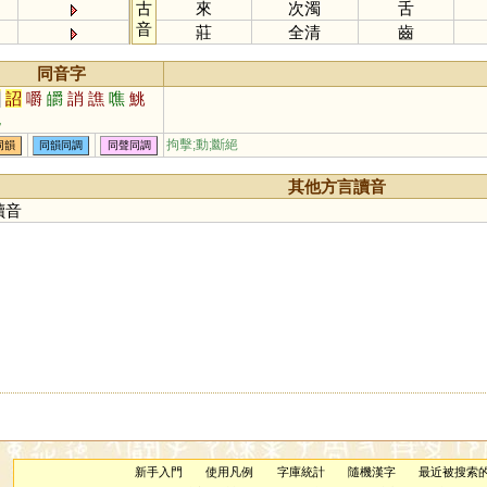
古
來
次濁
舌
音
莊
全清
齒
同音字
召
詔
嚼
皭
誚
譙
噍
鮡
狣
拘擊;動;斷絕
同韻
同韻同調
同聲同調
其他方言讀音
讀音
新手入門
使用凡例
字庫統計
隨機漢字
最近被搜索