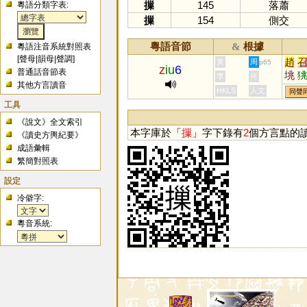
摷
145
落蕭
粵語分類字表:
摷
154
側交
粵語音節
根據
&
粵語注音系統對照表
[
聲母
|
韻母
|
聲調
]
趙
黃
周
p65
z
iu
6
普通話音節表
垗
李
何
其他方言讀音
HKLS
人文
同聲
工具
《說文》全文索引
本字庫於「
摷
」字下錄有
2
個方言點的
《讀史方輿紀要》
成語彙輯
繁簡對照表
設定
冷僻字:
粵音系統: