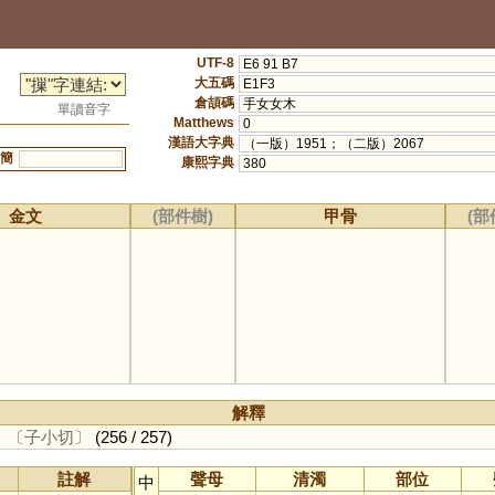
UTF-8
E6 91 B7
大五碼
E1F3
倉頡碼
手女女木
單讀音字
Matthews
0
漢語大字典
（一版）1951；（二版）2067
簡
康熙字典
380
金文
(部件樹)
甲骨
(部
解釋
。
〔子小切〕
(256 / 257)
註解
聲母
清濁
部位
中