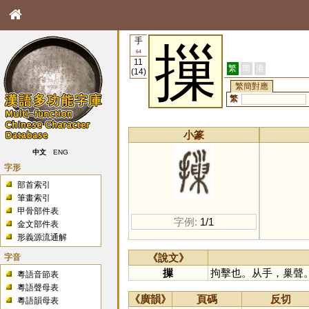
手
摷
64
11
繁
簡
港
(14)
繁簡對應
繁
小篆
中文
ENG
字形
部首索引
筆畫索引
甲骨部件表
字例:
1/1
金文部件表
形義源流通解
字音
《說文》
摷
拘擊也。从手，巢聲
粵語音節表
粵語聲母表
《廣韻》
頁碼
反切
粵語韻母表