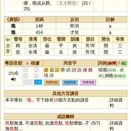
嚼，噍或从爵。
〔又才爵切〕
(31 /
25)
《廣韻》
頁碼
反切
註解
噍
148
即消
噍
414
才笑
聲母
清濁
部位
聲調
韻攝
韻目
開合
等第
中
古
精
全清
齒
平
效
宵
/
宵
開
三
音
從
全濁
齒
去
效
宵
/
笑
開
三
粵語音節
根據
同音字
詞例(
) /
&
解釋
備註
趙
召
詔
嚼
皭
誚
譙
摷
鮡
咀噍
黃
周
(玩味，鑽
z
iu
6
垗
狣
,倒噍
研)
(動物反
李
何
,牛噍牡丹
芻)
(粵
HKLS
人文
同聲同韻
同韻同調
同聲同調
俗謂人「狼吞虎
其他方言讀音
嚥」)
本字庫於「
噍
」字下錄有
10
個方言點的讀音
詳細資
料
成語彙輯
噍
類無遺, 不遺
噍
類, 勿遺
噍
類,
噍
類靡餘, 孑
(5/7)
詳細資
無
噍
類…
料