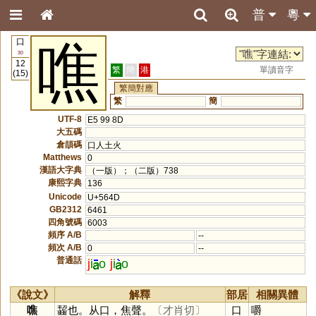
普
粵
口
噍
30
12
繁
簡
港
單讀音字
(15)
繁簡對應
繁
簡
UTF-8
E5 99 8D
大五碼
倉頡碼
口人土火
Matthews
0
漢語大字典
（一版）；（二版）738
康熙字典
136
Unicode
U+564D
GB2312
6461
四角號碼
6003
頻序 A/B
--
頻次 A/B
0
--
普通話
j
i
o
j
i
o
《說文》
解釋
部居
相關異體
噍
齧也。从口，焦聲。
〔才肖切〕
口
嚼