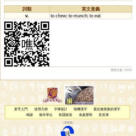
詞類
英文意義
v.
to
chew
;
to
munch
;
to
eat
瀏覽次數: 5058
新手入門
使用凡例
字庫統計
隨機漢字
最近被搜索的漢字
鳴謝
製作單位
私隱政策
免責聲明
意見簿
（
管理員
）