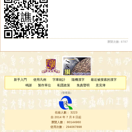
瀏覽次數: 8787
新手入門
使用凡例
字庫統計
隨機漢字
最近被搜索的漢字
鳴謝
製作單位
私隱政策
免責聲明
意見簿
（
管理員
）
在線人數： 3223
自 2014 年 7 月 8 日起
瀏覽人數： 80144960
使用次數： 294067898