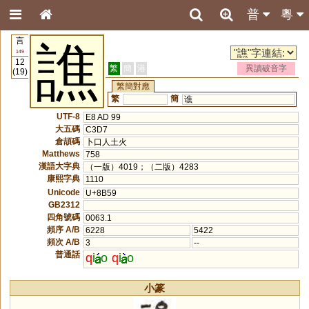
普
粵
言
譙
149
12
繁
簡
港
異讀破音字
(19)
繁簡對應
繁
簡
谯
UTF-8
E8 AD 99
大五碼
C3D7
倉頡碼
卜口人土火
Matthews
758
漢語大字典
（一版）4019；（二版）4283
康熙字典
1110
Unicode
U+8B59
GB2312
四角號碼
0063.1
頻序 A/B
6228
5422
頻次 A/B
3
--
普通話
q
i
o
q
i
o
小篆