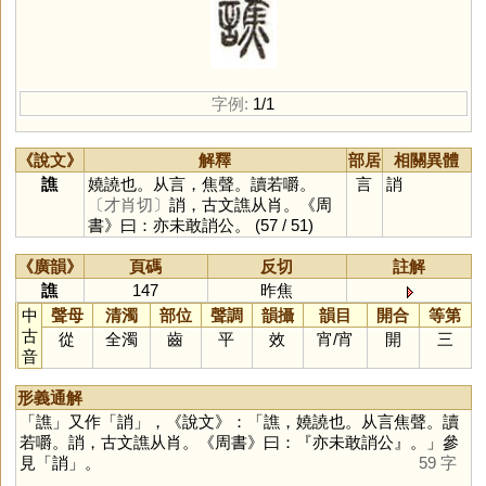
字例:
1/1
《說文》
解釋
部居
相關異體
譙
嬈譊也。从言，焦聲。讀若嚼。
言
誚
〔才肖切〕
誚，古文譙从肖。《周
書》曰：亦未敢誚公。
(57 / 51)
《廣韻》
頁碼
反切
註解
譙
147
昨焦
中
聲母
清濁
部位
聲調
韻攝
韻目
開合
等第
古
從
全濁
齒
平
效
宵
/
宵
開
三
音
形義通解
「
譙
」又作「
誚
」，《說文》：「譙，嬈譊也。从言焦聲。讀
若嚼。誚，古文譙从肖。《周書》曰：『亦未敢誚公』。」參
見「
誚
」。
59 字