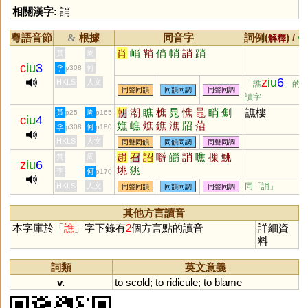
相關漢字:
誚
粵語音節
根據
同音字
詞例(
) /
&
解釋
備
肖
峭
鞘
俏
帩
誚
踃
黃
周
c
iu
3
李
何
p308
z
iu
6
HKLS
人文
「譙
」的
同聲同韻
同韻同調
同聲同調
讀字
朝
潮
瞧
樵
晁
憔
鼂
睄
劁
譙樓
黃
周
p25
p165
c
iu
4
嫶
嶕
燋
鐎
潐
牊
菬
李
何
p308
p180
HKLS
人文
同聲同韻
同韻同調
同聲同調
趙
召
詔
嚼
皭
誚
噍
摷
鮡
黃
周
z
iu
6
垗
狣
李
何
p170
HKLS
人文
同「
誚
」
同聲同韻
同韻同調
同聲同調
其他方言讀音
本字庫於「
譙
」字下錄有
2
個方言點的讀音
詳細資
料
詞類
英文意義
v.
to
scold
;
to
ridicule
;
to
blame