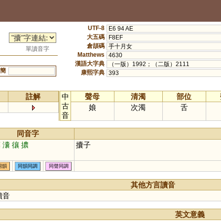
UTF-8
E6 94 AE
大五碼
F8EF
倉頡碼
手十月女
單讀音字
Matthews
4630
漢語大字典
（一版）1992；（二版）2111
簡
康熙字典
393
註解
中
聲母
清濁
部位
古
娘
次濁
舌
音
同音字
躟
灢
忀
擃
攮子
同韻
同韻同調
同聲同調
其他方言讀音
讀音
英文意義