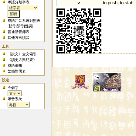
粵語分類字表:
v.
to
push
;
to
stab
;
粵語注音系統對照表
[
聲母
|
韻母
|
聲調
]
普通話音節表
其他方言讀音
工具
《說文》全文索引
《讀史方輿紀要》
成語彙輯
繁簡對照表
設定
冷僻字:
粵音系統: