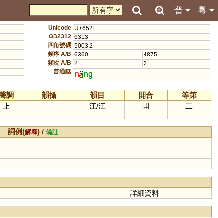
普
粵
Unicode
U+652E
GB2312
6313
四角號碼
5003.2
頻序 A/B
6360
4875
頻次 A/B
2
2
普通話
n
ng
聲調
韻攝
韻目
開合
等第
上
江
/
江
開
二
詞例(
) /
解釋
備註
詳細資料