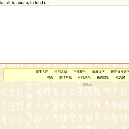
to
fall
;
to
abuse
;
to
fend
off
新手入門
使用凡例
字庫統計
隨機漢字
最近被搜索
鳴謝
製作單位
私隱政策
免責聲明
意見簿
（
管理員
）