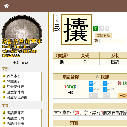
手
攮
64
22
繁
簡
港
(25)
繁簡對應
繁
《廣韻》
頁碼
反切
攮
0
匿講
中文
ENG
字形
部首索引
粵語音節
根據
&
筆畫索引
曩
黃
周
p38
p67
n
ong
5
甲骨部件表
李
何
p370
p279
金文部件表
HKLS
人文
同聲
形義源流通解
字音
本字庫於「
攮
」字下錄有
4
個方言點的
粵語音節表
粵語聲母表
詞類
粵語韻母表