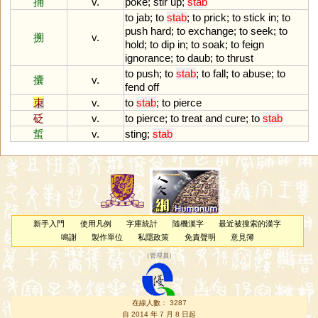
捅
v.
poke
;
stir
up
;
stab
to
jab
;
to
stab
;
to
prick
;
to
stick
in
;
to
push
hard
;
to
exchange
;
to
seek
;
to
搠
v.
hold
;
to
dip
in
;
to
soak
;
to
feign
ignorance
;
to
daub
;
to
thrust
to
push
;
to
stab
;
to
fall
;
to
abuse
;
to
攮
v.
fend
off
朿
v.
to
stab
;
to
pierce
砭
v.
to
pierce
;
to
treat
and
cure
;
to
stab
蜇
v.
sting
;
stab
新手入門
使用凡例
字庫統計
隨機漢字
最近被搜索的漢字
鳴謝
製作單位
私隱政策
免責聲明
意見簿
（
管理員
）
在線人數： 3287
自 2014 年 7 月 8 日起