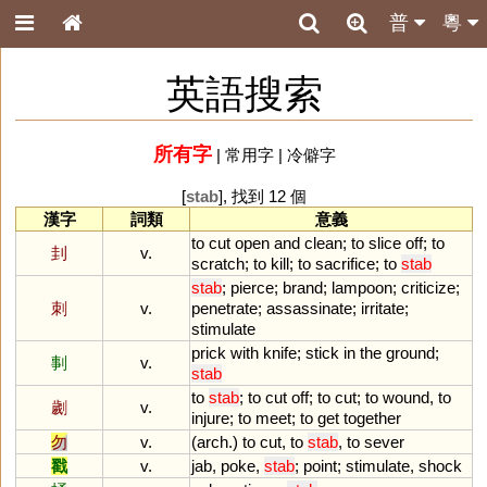
普
粵
英語搜索
所有字
|
常用字
|
冷僻字
[
stab
], 找到 12 個
漢字
詞類
意義
to
cut
open
and
clean
;
to
slice
off
;
to
刲
v.
scratch
;
to
kill
;
to
sacrifice
;
to
stab
stab
;
pierce
;
brand
;
lampoon
;
criticize
;
刺
v.
penetrate
;
assassinate
;
irritate
;
stimulate
prick
with
knife
;
stick
in
the
ground
;
剚
v.
stab
to
stab
;
to
cut
off
;
to
cut
;
to
wound
,
to
劌
v.
injure
;
to
meet
;
to
get
together
勿
v.
(
arch
.)
to
cut
,
to
stab
,
to
sever
戳
v.
jab
,
poke
,
stab
;
point
;
stimulate
,
shock