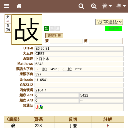
普
粵
攴
敁
66
5
繁
簡
港
異讀字
(9)
繁簡對應
繁
簡
UTF-8
E6 95 81
大五碼
CEE7
倉頡碼
卜口卜水
Matthews
6343
漢語大字典
（一版）1452；（二版）1558
康熙字典
397
Unicode
U+6541
GB2312
四角號碼
2164.7
頻序 A/B
0
5422
頻次 A/B
0
--
普通話
d
i
n
《廣韻》
頁碼
反切
註解
敁
228
丁兼