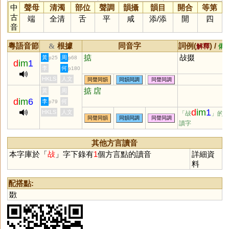
中
聲母
清濁
部位
聲調
韻攝
韻目
開合
等第
古
端
全清
舌
平
咸
添
/
添
開
四
音
粵語音節
根據
同音字
詞例(
) /
&
解釋
備
掂
敁掇
黃
周
p25
p68
d
im
1
李
何
p180
HKLS
人文
同聲同韻
同韻同調
同聲同調
掂
扂
黃
周
d
im
6
李
何
p79
d
im
1
HKLS
人文
「敁
」的
同聲同韻
同韻同調
同聲同調
讀字
其他方言讀音
本字庫於「
敁
」字下錄有
1
個方言點的讀音
詳細資
料
配搭點:
敪